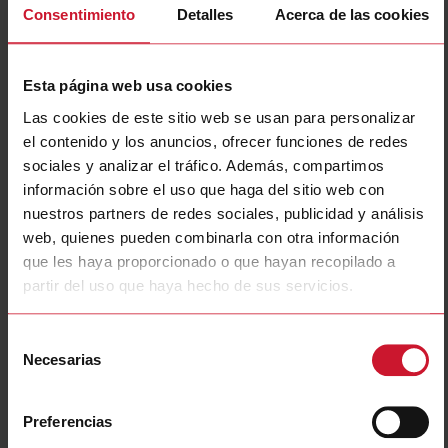
Consentimiento
Detalles
Acerca de las cookies
Esta página web usa cookies
Las cookies de este sitio web se usan para personalizar
el contenido y los anuncios, ofrecer funciones de redes
sociales y analizar el tráfico. Además, compartimos
información sobre el uso que haga del sitio web con
DCT1A60V10LK1EC
nuestros partners de redes sociales, publicidad y análisis
DC energy transducer, 150 to 1000 V dc, 600 A max, SML
web, quienes pueden combinarla con otra información
communication port, 384 bit signature
que les haya proporcionado o que hayan recopilado a
partir del uso que haya hecho de sus servicios.
Contacte con nosotros
Comprar
Especificaciones
Selección
Necesarias
150 V dc;
de
200 V dc;
consentimiento
220 V dc;
240 V dc;
300 V dc;
Preferencias
Voltage inputs
400 V dc;
500 V dc;