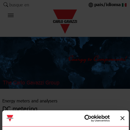
país/idioma
busque en
The Carlo Gavazzi Group
Energy meters and analysers
DC metering