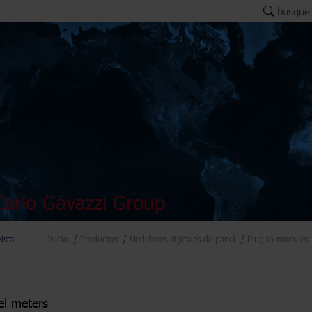
busque
arlo Gavazzi Group
vista
Inicio
Productos
Medidores digitales de panel
Plug-in modules
el meters