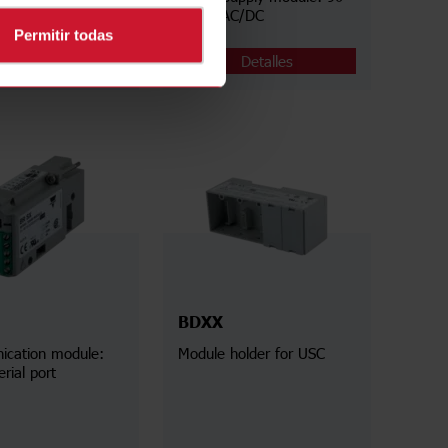
260 V AC/DC
Permitir todas
Detalles
Detalles
BDXX
cation module:
Module holder for USC
rial port