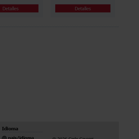
Detalles
Detalles
Idioma
país/idioma
© 2026 Carlo Gavazzi