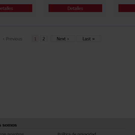
etalles
Detalles
‹
Previous
1
2
Next
›
Last
»
s somos
 con nosotros
Política de privacidad