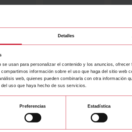
BPL
BQHS
 display for
Power supply module: 18-
AC/DC i
60 V AC/DC
high sig
5 A, 20 
Detalles
etalles
Detalles
s
b se usan para personalizar el contenido y los anuncios, ofrecer
s, compartimos información sobre el uso que haga del sitio web 
 análisis web, quienes pueden combinarla con otra información q
r del uso que haya hecho de sus servicios.
Preferencias
Estadística
BOAV
BOR2
splay for UDM40
Analogue output module:
Output 