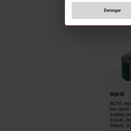
Denegar
D
BQLSE
AC/DC inpu
low signal
auxiliary p
0.2mA, 2m
200mV, 2V