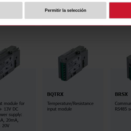
0-20 mA DC / 0-10 V DC
Permitir la selección
etalles
Detalles
BQTRX
BRSX
t module for
Temperature/Resistance
Communi
 + 13V DC
input module
RS485 se
ower supply:
A, 20mA,
, 20V