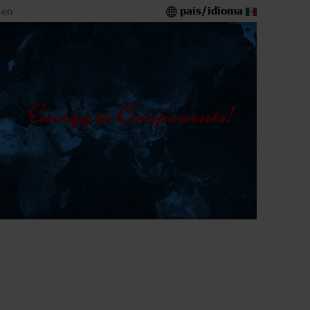
país/idioma
 en