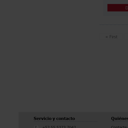
D
«
First
Servicio y contacto
Quiéne
+52 55 5373 7042
Contacte