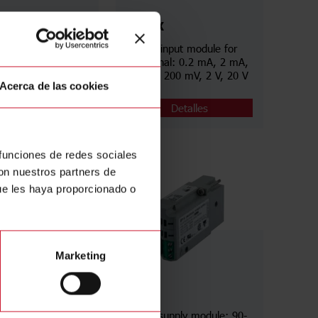
X
BQLSX
nput module for
AC/DC input module for
nal: 200 mA, 2 A,
low signal: 0.2 mA, 2 mA,
V, 200 V, 500 V
20 mA, 200 mV, 2 V, 20 V
Acerca de las cookies
Detalles
Detalles
 funciones de redes sociales
con nuestros partners de
ue les haya proporcionado o
Marketing
BPH
module: 2 relays
Power supply module: 90-