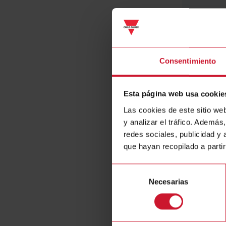
BD35
3 1/2 digit
UDM35
Consentimiento
D
Esta página web usa cookie
Las cookies de este sitio we
y analizar el tráfico. Ademá
redes sociales, publicidad y
que hayan recopilado a parti
Selección
Necesarias
de
consentimiento
BD40
4-digit di