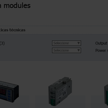
n modules
ticas técnicas
(3)
Output
Power 