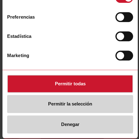
ZPD9A
consentimiento
Detalles
Preferencias
Ficha de datos
Estadística
ZPYS1G
Detalles
Marketing
Ficha de datos
Permitir todas
ZPYS1S
Detalles
Ficha de datos
Permitir la selección
Denegar
ZPYS2G
Detalles