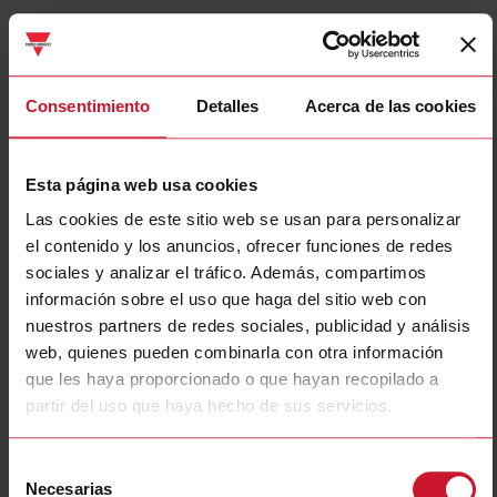
ZPD12A
Detalles
Consentimiento
Detalles
Acerca de las cookies
Ficha de datos
Esta página web usa cookies
ZPYS2S
Las cookies de este sitio web se usan para personalizar
Detalles
el contenido y los anuncios, ofrecer funciones de redes
sociales y analizar el tráfico. Además, compartimos
Ficha de datos
información sobre el uso que haga del sitio web con
nuestros partners de redes sociales, publicidad y análisis
web, quienes pueden combinarla con otra información
ZPD8A
que les haya proporcionado o que hayan recopilado a
Detalles
partir del uso que haya hecho de sus servicios.
Ficha de datos
Selección
Necesarias
de