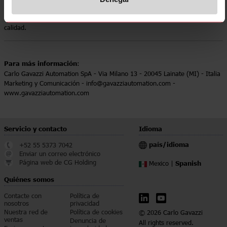
la protección de la salud y la seguridad en el trabajo, y subraya nuestra
dedicación a la fabricación segura y sostenible de productos de alta
calidad.
Para más información
:
Carlo Gavazzi Automation SpA - Via Milano 13 - 20045 Lainate (MI) - Italia
Marketing y Comunicación - info@gavazziautomation.com -
www.gavazziautomation.com
Servicio y contacto
Idioma
país/idioma
+52 55 5373 7042
Enviar un correo electrónico
Página web de CG Holding
Spanish
Mexico |
Quiénes somos
Contacte con
Política de
nosotros
privacidad
Nuestra red de
Política de cookies
© 2026 Carlo Gavazzi
ventas
Denuncia de
All rights reserved.