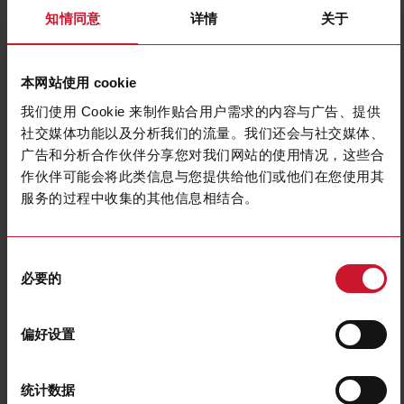
知情同意
详情
关于
CA12EAF04BPA2IO
详细信息
数据表
本网站使用 cookie
我们使用 Cookie 来制作贴合用户需求的内容与广告、提供
社交媒体功能以及分析我们的流量。我们还会与社交媒体、
CA12EAF04BPM1IO
广告和分析合作伙伴分享您对我们网站的使用情况，这些合
详细信息
作伙伴可能会将此类信息与您提供给他们或他们在您使用其
数据表
服务的过程中收集的其他信息相结合。
同
CA12EAN08BPA2IO
必要的
意
详细信息
选
数据表
择
偏好设置
CA12EAN08BPM1IO
统计数据