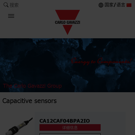
国家/语言
搜索
The Carlo Gavazzi Group
Capacitive sensors
CA12CAF04BPA2IO
详细信息