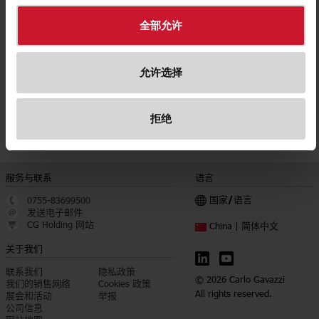
Accuracy class
1
全部允许
下载
遴选
数据表
允许选择
遴选
手册
遴选
图片
拒绝
遴选
认证
服务与联系
语言
国家/语言
0755-83699500
发送电子邮件
CG Holding 网站
简体中文
China |
关于我们
联系我们
隐私政策
© 2026 Carlo Gavazzi
我们的销售网络
Cookies 政策
All rights reserved.
展会和活动
举报
公司信息