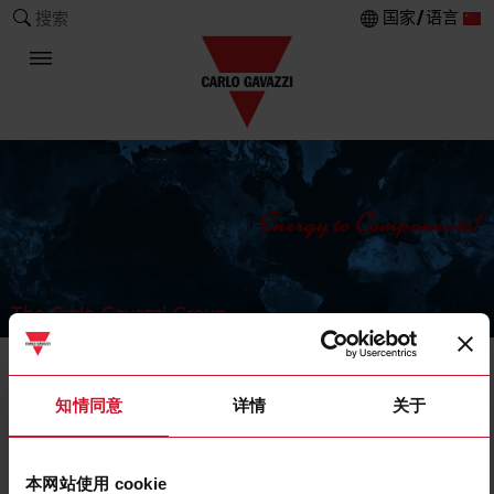
国家/语言
搜索
The Carlo Gavazzi Group
Current Transformers
知情同意
详情
关于
Split core
本网站使用 cookie