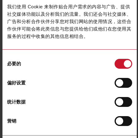
我们使用 Cookie 来制作贴合用户需求的内容与广告、提供
社交媒体功能以及分析我们的流量。我们还会与社交媒体、
广告和分析合作伙伴分享您对我们网站的使用情况，这些合
作伙伴可能会将此类信息与您提供给他们或他们在您使用其
服务的过程中收集的其他信息相结合。
同
CTD9S12001AXXX
必要的
意
Split core Current transformer 1200A/1A
选
择
偏好设置
联系我们
购买
规格
统计数据
Rated primary current
1200 A
Output
1 A
营销
Hole diameter
36 mm (1.41 in)
Max busbar width
36 mm (1.41 in)