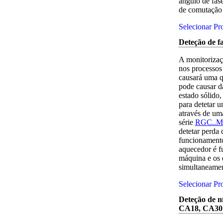
ângulo de fas
de comutação 
Selecionar Pr
Deteção de f
A monitorizaç
nos processos
causará uma q
pode causar da
estado sólido
para detetar u
através de uma
série
RGC..M
detetar perda
funcionamento
aquecedor é f
máquina e os 
simultaneamen
Selecionar Pr
Deteção de ní
CA18, CA30