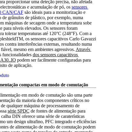
ra proporcionar uma deteção precisa, não afetada
electrostáticas e acumulação de pó, os
sensores 
0 CAN/CAF
são ideais para a monitorização e
 de grânulos de plástico, por exemplo, numa
em máquinas de secagem onde a temperatura sobe
e para níveis elevados. Os sensores foram
ra tolerar temperaturas até 120°C (248°F). Com a
ipleshieldTM, os sensores capacitivos Carlo Gavazzi
os contra interferências externas, resultando numa
 fiável, mesmo em ambientes agressivos.
Através 
s funcionalidades
dos sensores capacitivos 
CA30..IO
podem ser facilmente configuradas para
sito de aplicação.
oduto
limentação compactas em modo de comutação
alimentação em modo de comutação são uma parte
imentação da maioria dos componentes críticos no
co de qualquer máquina de processamento de
ossa
série SPDC
de fontes de alimentação para
alha DIN oferece uma série de caraterísticas
omo um design ultrafino, PFC integrado e eficiências
ontes de alimentação de modo de comutação podem