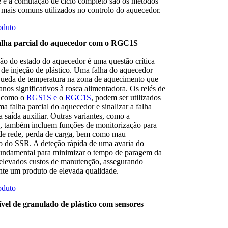
e e a comutação de ciclo completo são os métodos
mais comuns utilizados no controlo do aquecedor.
oduto
alha parcial do aquecedor com o RGC1S
ão do estado do aquecedor é uma questão crítica
 de injeção de plástico. Uma falha do aquecedor
ueda de temperatura na zona de aquecimento que
nos significativos à rosca alimentadora. Os relés de
, como o
RGS1S e
o
RGC1S
, podem ser utilizados
ma falha parcial do aquecedor e sinalizar a falha
 saída auxiliar. Outras variantes, como a
, também incluem funções de monitorização para
 de rede, perda de carga, bem como mau
 do SSR. A deteção rápida de uma avaria do
undamental para minimizar o tempo de paragem da
elevados custos de manutenção, assegurando
te um produto de elevada qualidade.
oduto
vel de granulado de plástico com sensores