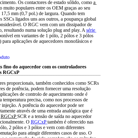
cimento. Os contactores de estado sólido, como
a 
ão muito populares entre os OEM graças ao seu
e 17,5 mm (0,7 pol.) de largura. Quando tem
es SSCs ligados uns aos outros, a poupança global
considerável. O RGC vem com um dissipador de
do, resultando numa solução plug and play. A
série 
ponível em variantes de 1 pólo, 2 pólos e 3 pólos
 para aplicações de aquecedores monofásicos e
oduto
s fino do aquecedor com os controladores
is RGCxP
ores proporcionais, também conhecidos como SCRs
res de potência, podem fornecer uma resolução
aplicações de controlo de aquecimento onde é
a temperatura precisa, como nos processos de
injeção. A potência do aquecedor pode ser
tamente através de uma entrada analógica que é
o
RGCxP 
SCR e a tensão de saída no aquecedor
rcionalmente. O
RGCxP 
também é oferecido nas
ólo, 2 pólos e 3 pólos e vem com diferentes
mutação para atingir diferentes casos de uso. O