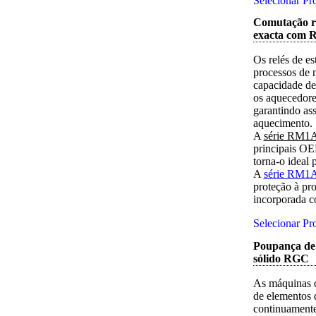
Selecionar Pr
Comutação r
exacta com
Os relés de e
processos de 
capacidade de
os aquecedore
garantindo as
aquecimento.
A
série RM1
principais OE
torna-o ideal
A
série RM1
proteção à pr
incorporada c
Selecionar Pr
Poupança de 
sólido RGC
As máquinas d
de elementos 
continuamente