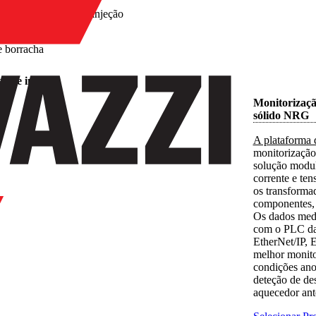
/
Máquinas de injeção
e borracha
s de injeção
Monitorização
sólido NRG
A plataforma 
monitorização
solução modul
corrente e te
os transforma
componentes,
Os dados med
com o PLC da 
EtherNet/IP, 
melhor monito
condições ano
deteção de de
aquecedor ante