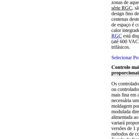
zonas de aque
série RGC
, s
design fino d
centenas dest
de espaço é 
calor integra
RGC
está dis
(até 600 VAC)
trifásicos.
Selecionar Pr
Controlo mai
proporciona
Os controlad
ou controlado
mais fina em 
necessária um
moldagem por 
modulada dire
alimentada a
variará propo
versões de 1 p
métodos de co