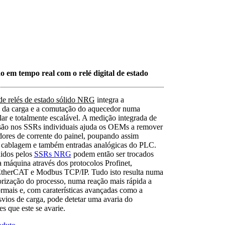
 em tempo real com o relé digital de estado
de relés de estado sólido NRG
integra a
 da carga e a comutação do aquecedor numa
ar e totalmente escalável. A medição integrada de
nsão nos SSRs individuais ajuda os OEMs a remover
dores de corrente do painel, poupando assim
 cablagem e também entradas analógicas do PLC.
idos pelos
SSRs NRG
podem então ser trocados
máquina através dos protocolos Profinet,
EtherCAT e Modbus TCP/IP. Tudo isto resulta numa
rização do processo, numa reação mais rápida a
rmais e, com caraterísticas avançadas como a
svios de carga, pode detetar uma avaria do
s que este se avarie.