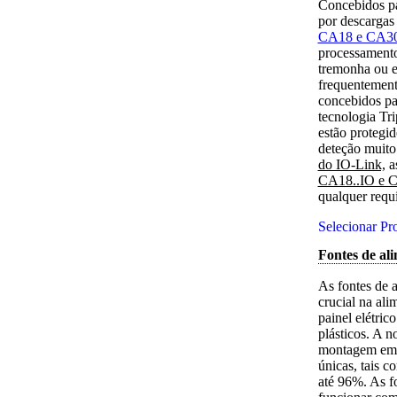
Concebidos pa
por descargas 
CA18 e CA3
processamento
tremonha ou 
frequentement
concebidos pa
tecnologia Tr
estão protegid
deteção muito
do IO-Link,
a
CA18..IO e 
qualquer requi
Selecionar Pr
Fontes de a
As fontes de 
crucial na al
painel elétri
plásticos. A n
montagem em c
únicas, tais c
até 96%. As f