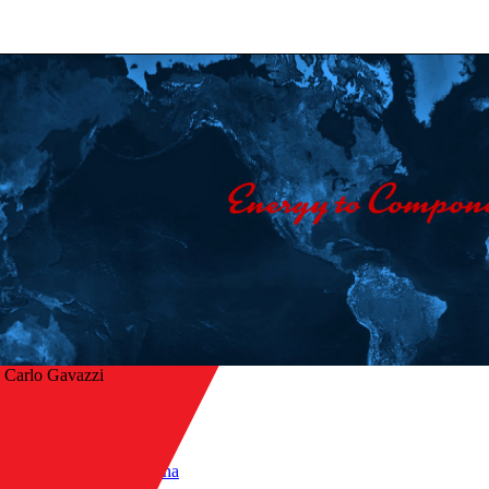
 Carlo Gavazzi
Início
/
Indústrias
r
/
Plástico e borracha