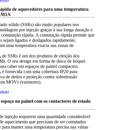
oduto
ápida de aquecedores para uma temperatura
 RM1A
stado sólido (SSRs) são muito populares nos
moldagem por injeção graças à sua longa duração e
 comutação rápida. A comutação rápida permite que
s sejam ligados e desligados rapidamente,
sim uma temperatura exacta nas zonas de
A
de SSRs é um dos produtos de eleição dos
Ms. O seu design em forma de disco de hóquei
 para caber em espaços de painel compactos.
A
é fornecida com uma cobertura IP20 para
ova de dedos e proteção contra sobretensão
om MOVs (varistores).
oduto
espaço no painel com os contactores de estado
e injeção requerem uma quantidade considerável
de aquecimento que precisam de ser comutados
 para manter uma temperatura precisa nas várias