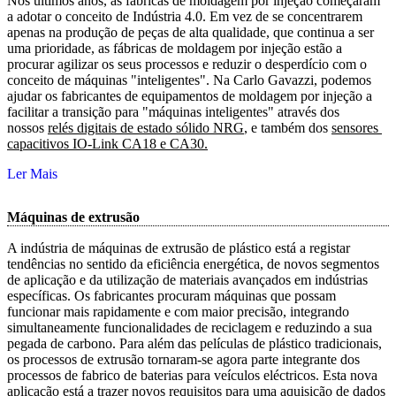
Nos últimos anos, as fábricas de moldagem por injeção começaram
a adotar o conceito de Indústria 4.0. Em vez de se concentrarem
apenas na produção de peças de alta qualidade, que continua a ser
uma prioridade, as fábricas de moldagem por injeção estão a
procurar agilizar os seus processos e reduzir o desperdício com o
conceito de máquinas "inteligentes". Na Carlo Gavazzi, podemos
ajudar os fabricantes de equipamentos de moldagem por injeção a
facilitar a transição para "máquinas inteligentes" através dos
nossos
relés digitais de estado sólido NRG
, e também dos
sensores 
capacitivos IO-Link CA18 e CA30.
Ler Mais
Máquinas de extrusão
A indústria de máquinas de extrusão de plástico está a registar
tendências no sentido da eficiência energética, de novos segmentos
de aplicação e da utilização de materiais avançados em indústrias
específicas. Os fabricantes procuram máquinas que possam
funcionar mais rapidamente e com maior precisão, integrando
simultaneamente funcionalidades de reciclagem e reduzindo a sua
pegada de carbono. Para além das películas de plástico tradicionais,
os processos de extrusão tornaram-se agora parte integrante dos
processos de fabrico de baterias para veículos eléctricos. Esta nova
aplicação está a trazer novos requisitos para uma aquisição de dados