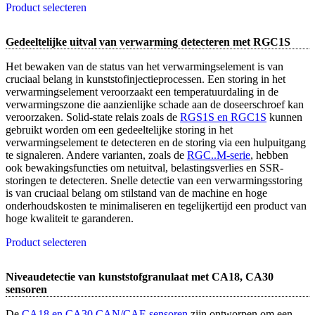
Product selecteren
Gedeeltelijke uitval van verwarming detecteren met RGC1S
Het bewaken van de status van het verwarmingselement is van
cruciaal belang in kunststofinjectieprocessen. Een storing in het
verwarmingselement veroorzaakt een temperatuurdaling in de
verwarmingszone die aanzienlijke schade aan de doseerschroef kan
veroorzaken. Solid-state relais zoals de
RGS1S en RGC1S
kunnen
gebruikt worden om een gedeeltelijke storing in het
verwarmingselement te detecteren en de storing via een hulpuitgang
te signaleren. Andere varianten, zoals de
RGC..M-serie
, hebben
ook bewakingsfuncties om netuitval, belastingsverlies en SSR-
storingen te detecteren. Snelle detectie van een verwarmingsstoring
is van cruciaal belang om stilstand van de machine en hoge
onderhoudskosten te minimaliseren en tegelijkertijd een product van
hoge kwaliteit te garanderen.
Product selecteren
Niveaudetectie van kunststofgranulaat met CA18, CA30
sensoren
De
CA18 en CA30 CAN/CAF-sensoren
zijn ontworpen om een