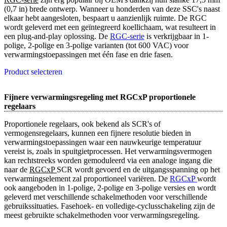
(0,7 in) brede ontwerp. Wanneer u honderden van deze SSC's naast
elkaar hebt aangesloten, bespaart u aanzienlijk ruimte. De RGC
wordt geleverd met een geïntegreerd koellichaam, wat resulteert in
een plug-and-play oplossing. De
RGC-serie
is verkrijgbaar in 1-
polige, 2-polige en 3-polige varianten (tot 600 VAC) voor
verwarmingstoepassingen met één fase en drie fasen.
Product selecteren
Fijnere verwarmingsregeling met RGCxP proportionele
regelaars
Proportionele regelaars, ook bekend als SCR's of
vermogensregelaars, kunnen een fijnere resolutie bieden in
verwarmingstoepassingen waar een nauwkeurige temperatuur
vereist is, zoals in spuitgietprocessen. Het verwarmingsvermogen
kan rechtstreeks worden gemoduleerd via een analoge ingang die
naar de
RGCxP 
SCR wordt gevoerd en de uitgangsspanning op het
verwarmingselement zal proportioneel variëren. De
RGCxP 
wordt
ook aangeboden in 1-polige, 2-polige en 3-polige versies en wordt
geleverd met verschillende schakelmethoden voor verschillende
gebruikssituaties. Fasehoek- en volledige-cyclusschakeling zijn de
meest gebruikte schakelmethoden voor verwarmingsregeling.