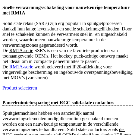
Snelle verwarmingsschakeling voor nauwkeurige temperatuur
met RM1A
Solid state relais (SSR's) zijn erg populair in spuitgietprocessen
dankzij hun lange levensduur en snelle schakelmogelijkheden. Door
snel te schakelen kunnen de verwarmers snel in- en uitgeschakeld
worden, waardoor een nauwkeurige temperatuur in de
verwarmingszones gegarandeerd wordt.
De
RM1A-serie
SSR's is een van de favoriete producten van
toonaangevende OEM's. Het hockey puck-achtige ontwerp maakt
het ideaal om in compacte paneelruimtes te passen.
De
RM1A-serie
wordt geleverd met IP20-afdekking voor
vingerveilige bescherming en ingebouwde overspanningsbeveiliging
met MOV's (varistoren).
Product selecteren
Paneelruimtebesparing met RGC solid-state contactors
Spuitgietmachines hebben een aanzienlijk aantal
verwarmingselementen nodig die continu geschakeld moeten
worden om een nauwkeurige temperatuur in de verschillende
verwarmingszones te handhaven. Solid state contactors zoals
de 
RGC-serie
zijn erg populair bij OEM's dankzij hun slanke 17,5 mm