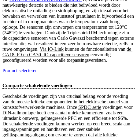
nauwkeurige detectie te bieden die niet beïnvloed wordt door
elektrostatische ontlading en stofophoping, en zijn ideaal voor het
bewaken en verwerken van kunststof granulaten in bijvoorbeeld een
trechter of in droogmachines waar de temperatuur vaak hoog
oploopt. De sensoren zijn ontworpen om temperaturen tot 120°C
(248°F) te verdragen. Dankzij de TripleshieldTM technologie zijn
de capacitieve sensoren van Carlo Gavazzi beschermd tegen externe
interferentie, wat resulteert in een zeer betrouwbare detectie, zelfs in
ruwe omgevingen.
Via IO-Link
kunnen de functionaliteiten van
de 
CA18..IO en CA30..IO capacitieve sensoren
eenvoudig
geconfigureerd worden voor alle toepassingsvereisten.
Product selecteren
Compacte schakelende voedingen
Geschakelde voedingen zijn van cruciaal belang voor de voeding
van de meeste kritieke componenten in het elektrische paneel van
kunststofverwerkende machines. Onze
SPDC-serie
voedingen voor
DIN-railmontage heeft een aantal unieke kenmerken, zoals een
ultraslank ontwerp, geïntegreerde PFC en een efficiëntie tot 96%.
De schakelende voedingen kunnen werken op een breed scala aan
ingangsspanningen en handhaven een zeer stabiele
gelijkspanningsuitgang om ervoor te zorgen dat alle kritieke