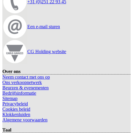
+31 (0)251 22 93 45
Een e-mail sturen
CG Holding website
Over ons
Neem contact met ons op
Ons verkoopnetwerk
Beurzen & evenementen
Bedrijfsinformatie
Sitemap
Privacybeleid
Cookies beleid
Klokkenluiden
Algemene voorwaarden
Taal