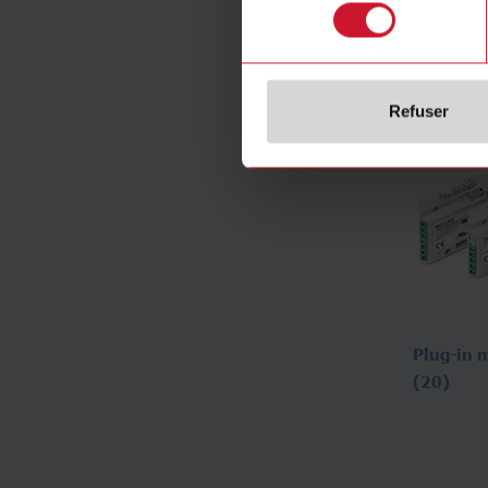
consentement
Refuser
Plug-in 
(20)