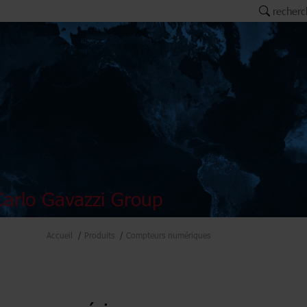
recherc
arlo Gavazzi Group
Accueil
Produits
Compteurs numériques