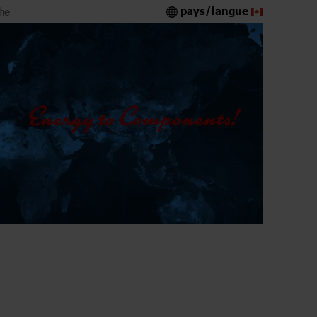
pays/langue
he