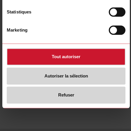
Statistiques
EASSM2310S
Détails
Marketing
Fiche technique
EASSM2310SF
Tout autoriser
Détails
Fiche technique
Autoriser la sélection
Refuser