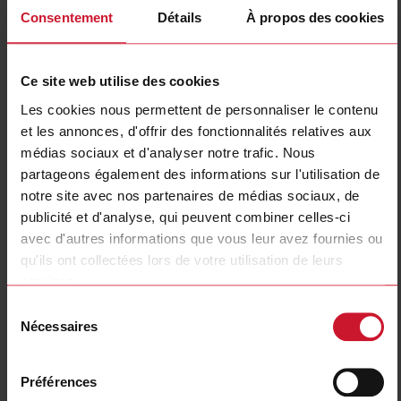
Consentement
Détails
À propos des cookies
Fiche technique
Ce site web utilise des cookies
EASSM231MF
Les cookies nous permettent de personnaliser le contenu
Détails
et les annonces, d'offrir des fonctionnalités relatives aux
Fiche technique
médias sociaux et d'analyser notre trafic. Nous
partageons également des informations sur l'utilisation de
notre site avec nos partenaires de médias sociaux, de
EASSM2310M
publicité et d'analyse, qui peuvent combiner celles-ci
Détails
avec d'autres informations que vous leur avez fournies ou
qu'ils ont collectées lors de votre utilisation de leurs
Fiche technique
services.
Sélection
Nécessaires
EASSM2310MF
du
consentement
Détails
Fiche technique
Préférences