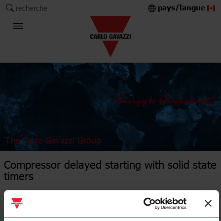
pays/langue
recherche
The Carlo Gavazzi Group
Compressor delayed starting with solid state
timers
EASSM231M
Détails