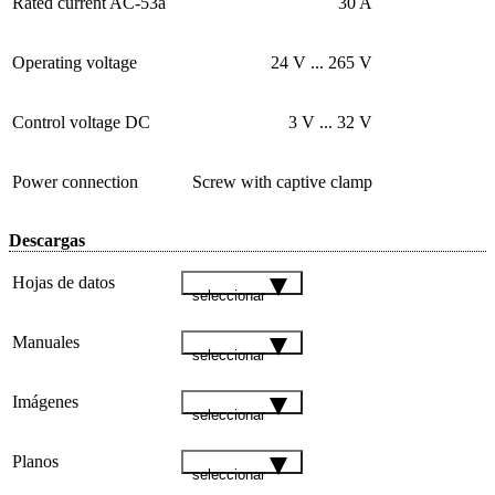
Rated current AC-53a
30 A
Operating voltage
24 V ... 265 V
Control voltage DC
3 V ... 32 V
Power connection
Screw with captive clamp
Descargas
Hojas de datos
seleccionar
Manuales
seleccionar
Imágenes
seleccionar
Planos
seleccionar