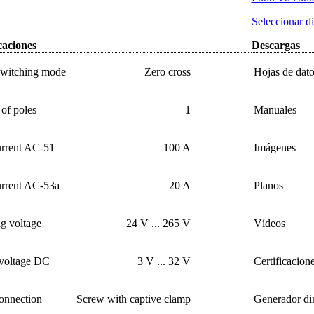
Seleccionar d
caciones
Descargas
switching mode
Zero cross
Hojas de dato
of poles
1
Manuales
urrent AC-51
100 A
Imágenes
urrent AC-53a
20 A
Planos
g voltage
24 V ... 265 V
Vídeos
 voltage DC
3 V ... 32 V
Certificacion
onnection
Screw with captive clamp
Generador d