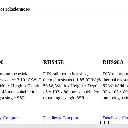
os relacionados
00
RHS45B
RHS90A
 mount heatsink,
DIN rail mount heatsink,
DIN rail moun
resistance 3.10 °C/W @
thermal resistance 1.85 °C/W @
thermal resis
dth x Height x Depth =
50 W, Width x Height x Depth =
60 W, Width 
x 48 mm, suitable for
45 x 103 x 80 mm, suitable for
90 x 103 x 80
 a single SSR
mounting a single SSR
mounting a s
 y Comprar
Detalles y Comprar
Detalles y Co