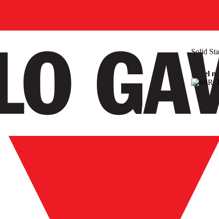
Solid St
Panel m