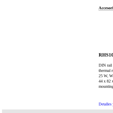
Accesori
RHS1
DIN rail
thermal 
25 W, Wi
44 x 82 
mounting
Detalles