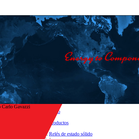
 Carlo Gavazzi
Inicio
/
Productos
/
r a la vista general
Relés de estado sólido