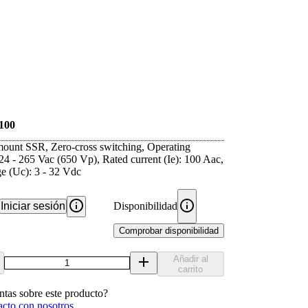
100
mount SSR, Zero-cross switching, Operating
24 - 265 Vac (650 Vp), Rated current (Ie): 100 Aac,
ge (Uc): 3 - 32 Vdc
Iniciar sesión
Disponibilidad
Comprobar disponibilidad
Añadir al
carrito
ntas sobre este producto?
acto con nosotros