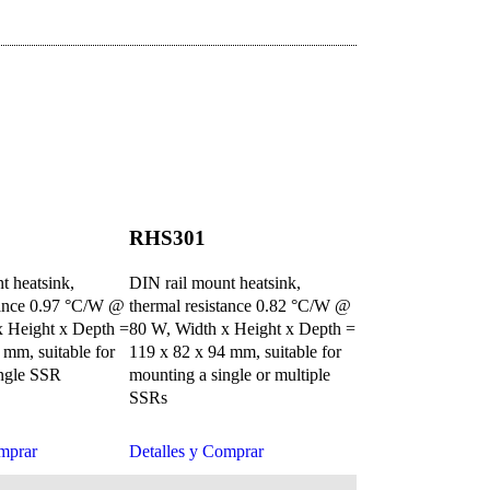
RHS301
RHS301F23
t heatsink,
DIN rail mount heatsink,
DIN rail mount h
tance 0.97 °C/W @
thermal resistance 0.82 °C/W @
fan, 220 - 240 V
x Height x Depth =
80 W, Width x Height x Depth =
voltage, thermal 
 mm, suitable for
119 x 82 x 94 mm, suitable for
°C/W, Width x H
ingle SSR
mounting a single or multiple
= 124 x 146 x 1
SSRs
for mounting a s
SSRs
mprar
Detalles y Comprar
Detalles y Comp