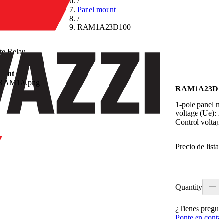
/
Panel mount
/
RAM1A23D100
ate Relay
ount
RAM1A23D
1-pole panel 
voltage (Ue): 
Control volta
Precio de lista
Quantity
¿Tienes pregu
Ponte en cont