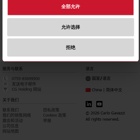
全部允许
Low profile plastic
UPS
DIN rail power supply
(18)
允许选择
(38)
拒绝
服务与联系
语言
国家/语言
0755-83699500
发送电子邮件
CG Holding 网站
简体中文
China |
关于我们
联系我们
隐私政策
© 2026 Carlo Gavazzi
我们的销售网络
Cookies 政策
All rights reserved.
展会和活动
举报
公司信息
网站地图