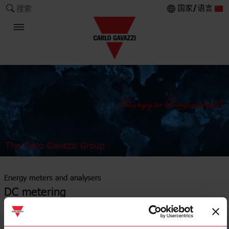
国家/语言
搜索
The Carlo Gavazzi Group
Energy meters and analysers
DC metering