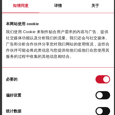
知情同意
详情
关于
本网站使用 cookie
我们使用 Cookie 来制作贴合用户需求的内容与广告、提供
社交媒体功能以及分析我们的流量。我们还会与社交媒体、
广告和分析合作伙伴分享您对我们网站的使用情况，这些合
DCT1A60V10LK1EC
作伙伴可能会将此类信息与您提供给他们或他们在您使用其
服务的过程中收集的其他信息相结合。
DC energy transducer, 150 to 1000 V dc, 600 A max, SML
communication port, 384 bit signature
同
联系我们
购买
必要的
意
规格
选
择
150 V dc;
偏好设置
200 V dc;
220 V dc;
240 V dc;
300 V dc;
Voltage inputs
400 V dc;
统计数据
500 V dc;