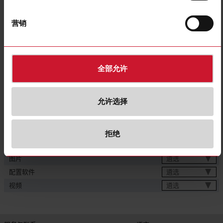
600 V dc;
750 V dc;
800 V dc;
1000 V dc
营销
Current inputs
direct connection up to 600 A
Energy metering
Consumption and generation
Communication port and protocol
RS485 (Modbus RTU)
全部允许
Auxiliary power supply 12 V dc;
Power supply
Auxiliary power supply 24 V dc
CE (Europe);
Approvals, marks, declarations
cURus (North America)
允许选择
下载
遴选
数据表
拒绝
遴选
手册
遴选
图片
遴选
配置软件
遴选
视频