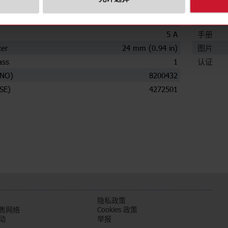
下载
ry current
70 A
数据表
5 A
手册
ter
24 mm (0.94 in)
图片
ass
1
认证
(NO)
8200432
SE)
4272501
们
隐私政策
售网络
Cookies 政策
动
举报