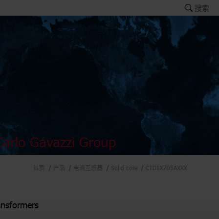
搜索
arlo Gavazzi Group
首页
产品
电流互感器
Solid core
CTD1X705AXXX
ansformers