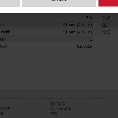
下载
ry current
1200 A
数据表
5 A
手册
ter
51 mm (2.01 in)
图片
 width
51 mm (2.01 in)
认证
ass
1
(NO)
8200615
们
隐私政策
售网络
Cookies 政策
动
举报