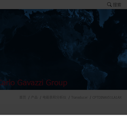
搜索
arlo Gavazzi Group
首页
产品
电能表和分析仪
Transducer
CPTDINAV51LA1AX
ers and analysers