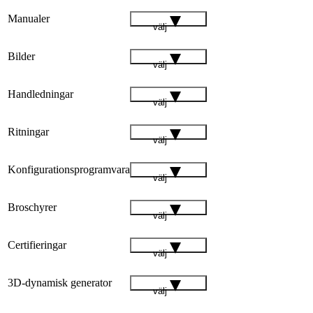
Manualer
välj
Bilder
välj
Handledningar
välj
Ritningar
välj
Konfigurationsprogramvara
välj
Broschyrer
välj
Certifieringar
välj
3D-dynamisk generator
välj