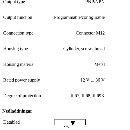
Output type
PNP/NPN
Output function
Programmable/configurable
Connection type
Connector M12
Housing type
Cylinder, screw-thread
Housing material
Metal
Rated power supply
12 V ... 36 V
Degree of protection
IP67, IP68, IP69K
Nedladdningar
Datablad
välj