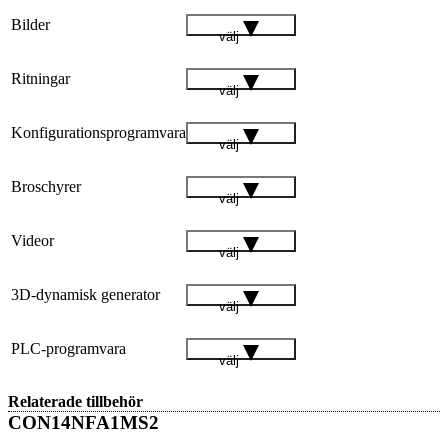
Bilder
välj
Ritningar
välj
Konfigurationsprogramvara
välj
Broschyrer
välj
Videor
välj
3D-dynamisk generator
välj
PLC-programvara
välj
Relaterade tillbehör
CON14NFA1MS2