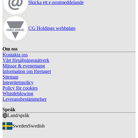
Skicka ett e-postmeddelande
CG Holdings webbplats
Om oss
Kontakta oss
Vårt försäljningsnätverk
Mässor & evenemang
Information om företaget
Sitemap
Integritetspolicy
Policy för cookies
Whistleblowing
Leveransbestämmelser
Språk
Land/språk
Sweden
Swedish