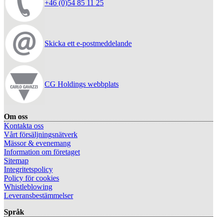
+46 (0)54 85 11 25
Skicka ett e-postmeddelande
CG Holdings webbplats
Om oss
Kontakta oss
Vårt försäljningsnätverk
Mässor & evenemang
Information om företaget
Sitemap
Integritetspolicy
Policy för cookies
Whistleblowing
Leveransbestämmelser
Språk