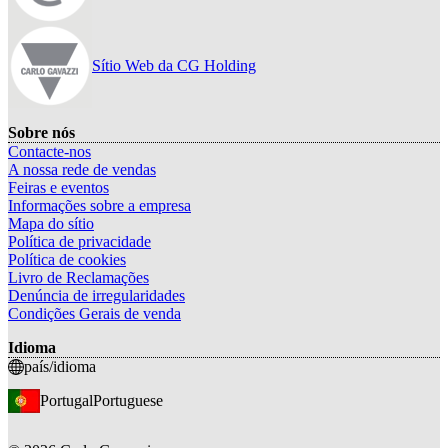
Sítio Web da CG Holding
Sobre nós
Contacte-nos
A nossa rede de vendas
Feiras e eventos
Informações sobre a empresa
Mapa do sítio
Política de privacidade
Política de cookies
Livro de Reclamações
Denúncia de irregularidades
Condições Gerais de venda
Idioma
país/idioma
Portugal
Portuguese