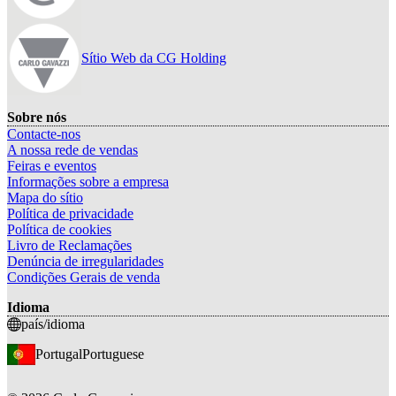
Sítio Web da CG Holding
Sobre nós
Contacte-nos
A nossa rede de vendas
Feiras e eventos
Informações sobre a empresa
Mapa do sítio
Política de privacidade
Política de cookies
Livro de Reclamações
Denúncia de irregularidades
Condições Gerais de venda
Idioma
país/idioma
Portugal
Portuguese