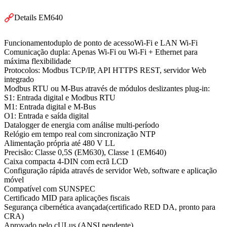
Details EM640
Funcionamento
duplo
de ponto de acesso
Wi-Fi
e
LAN Wi-Fi
Comunicação dupla:
Apenas Wi-Fi ou Wi-Fi + Ethernet
para
máxima flexibilidade
Protocolos:
Modbus TCP/IP, API HTTPS REST,
servidor Web
integrado
Modbus RTU ou M-Bus através de módulos deslizantes plug-in
:
S1:
Entrada digital e Modbus RTU
M1
: Entrada digital e M-Bus
O1
: Entrada e saída digital
Datalogger de energia
com análise multi-período
Relógio em tempo real
com sincronização NTP
Alimentação própria
até 480 V LL
Precisão:
Classe 0,5S (EM630), Classe 1 (EM640)
Caixa
compacta
4-DIN com ecrã LCD
Configuração rápida
através de servidor Web, software e aplicação
móvel
Compatível com SUNSPEC
Certificado MID
para aplicações fiscais
Segurança cibernética avançada
(certificado RED DA, pronto para
CRA
)
Aprovado pelo cULus
(ANSI pendente)