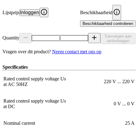
Lijstprijs
Inloggen
Beschikbaarheid
Beschikbaarheid controleren
Toevoegen aan
Quantity
winkelwagen
Vragen over dit product?
Neem contact met ons op
Specificaties
Rated control supply voltage Us
220 V ... 220 V
at AC 50HZ
Rated control supply voltage Us
0 V ... 0 V
at DC
Nominal current
25 A