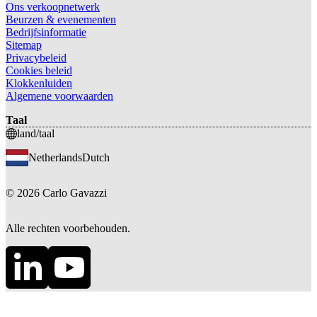
Ons verkoopnetwerk
Beurzen & evenementen
Bedrijfsinformatie
Sitemap
Privacybeleid
Cookies beleid
Klokkenluiden
Algemene voorwaarden
Taal
land/taal
Netherlands
Dutch
©
2026
Carlo Gavazzi
Alle rechten voorbehouden.