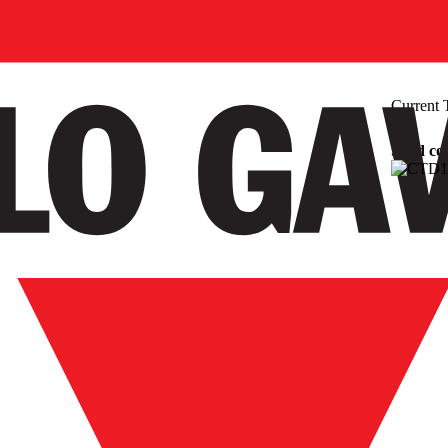
Current 
Solid co