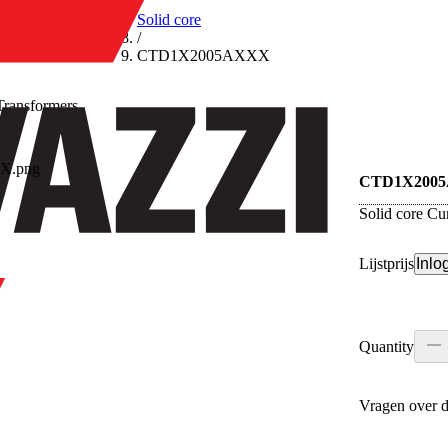
/
Solid core
/
CTD1X2005AXXX
Transformers
re
CTD1X200
Solid core Cu
Lijstprijs
Inlo
Quantity
Vragen over d