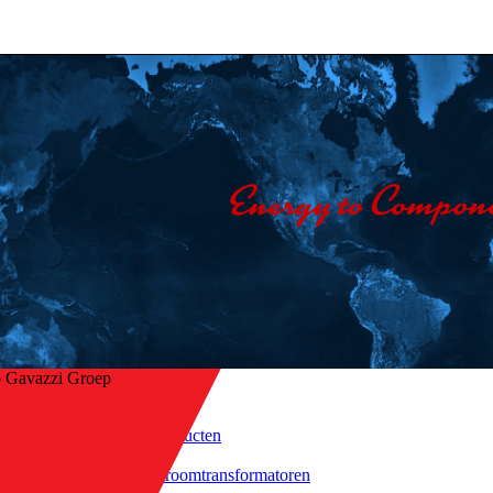
o Gavazzi Groep
Home
/
Producten
/
 naar overzicht
Stroomtransformatoren