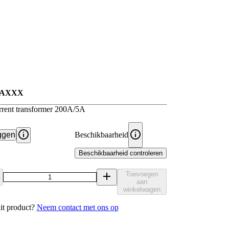
5AXXX
rrent transformer 200A/5A
ggen
Beschikbaarheid
Beschikbaarheid controleren
Toevoegen
aan
winkelwagen
it product?
Neem contact met ons op