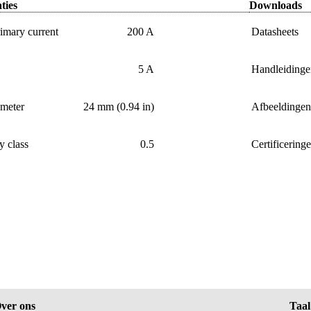
ties
Downloads
imary current
200 A
Datasheets
5 A
Handleidinge
ameter
24 mm (0.94 in)
Afbeeldingen
y class
0.5
Certificering
ver ons
Taal