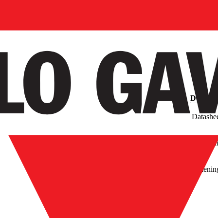
Downlo
Datashe
Afbeeld
Tekenin