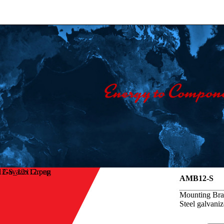
o Gavazzi Groep
AMB12-S
Mounting Brac
Steel galvani