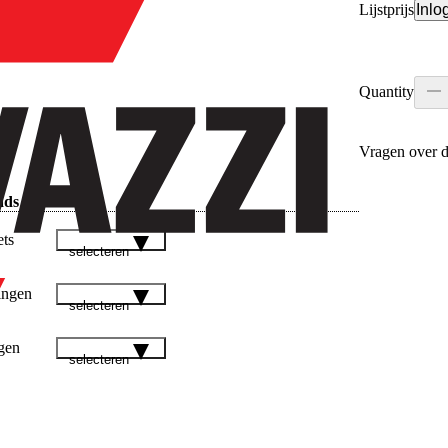
Lijstprijs
Inlo
Quantity
Vragen over d
ads
ets
selecteren
ingen
selecteren
gen
selecteren