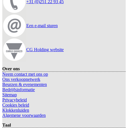
+31 (0)251 22 93 45
Een e-mail sturen
CG Holding website
Over ons
Neem contact met ons op
Ons verkoopnetwerk
Beurzen & evenementen
Bedrijfsinformatie
Sitemap
Privacybeleid
Cookies beleid
Klokkenluiden
Algemene voorwaarden
Taal