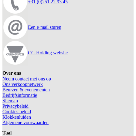
+31 (0)251 22 93 45
Een e-mail sturen
CG Holding website
Over ons
Neem contact met ons op
Ons verkoopnetwerk
Beurzen & evenementen
Bedrijfsinformatie
Sitemap
Privacybeleid
Cookies beleid
Klokkenluiden
Algemene voorwaarden
Taal