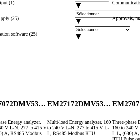
tput
(
1
)
Communication
upply
(
25
)
Approvals, ma
ation software
(
25
)
EM27072DMV53X2SX
EM27172DMV53X2SX
ase Energy analyzer,
Multi-load Energy analyzer, 160
Three-phase E
40 V L-N, 277 to 415 V
to 240 V L-N, 277 to 415 V L-
160 to 240 V
30) A, RS485 Modbus
L, RS485 Modbus RTU
L-L, (630) A
RTU Pulse ou