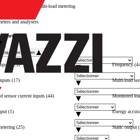
/
Multi-load metering
eters and analysers
ad metering
istiques techniques
inputs
(
25
)
Frequency
(
4
inputs
(
17
)
Multi-load se
d sensor current inputs
(
44
)
Monitored loa
nput
(
1
)
Energy accura
etering
(
25
)
Static output
(