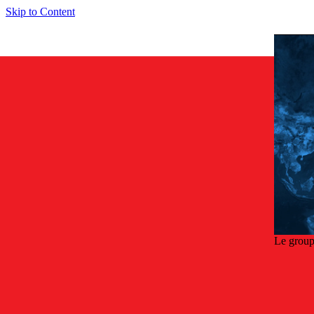
Skip to Content
Le group
Retou