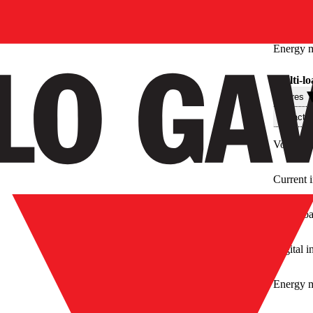
Energy m
Multi-lo
Filtres
Caractér
Voltage 
Current 
Multi-loa
Digital i
Energy m