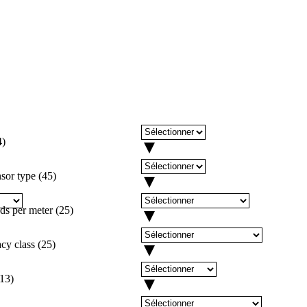
4
)
nsor type
(
45
)
ds per meter
(
25
)
cy class
(
25
)
13
)