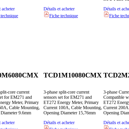
t acheter
Détails et acheter
Détails et ach
 technique
Fiche technique
Fiche tech
0M6080CMX
TCD1M10080CMX
TCD2M
plit-core current
3-phase split-core current
3-phase Curre
set for EM271 and
sensors set for EM271 and
Compatible w
ergy Meter, Primary
ET272 Energy Meter, Primary
ET272 Energy
60A, Cable Mounting,
Current 100A, Cable Mounting,
Current 200A
 Diameter 9.6mm
Opening Diameter 15,76mm
Opening Dia
t acheter
Détails et acheter
Détails et ach