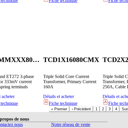
 technique
Fiche technique
Fiche tech
TCDMMXXX80CMX
TCD1X16080CMX
TCD2X
nd ET272 3-phase
Triple Solid Core Current
Triple Solid 
for 333mV current
Transformer, Primary Current
Transformer, 
spring terminals
160A
250A, Cable 
t acheter
Détails et acheter
Détails et ach
 technique
Fiche technique
Fiche tech
«
Premier
‹
Précédent
1
2
3
4
Sui
propos de nous
ntactez nous
Notre réseau de vente