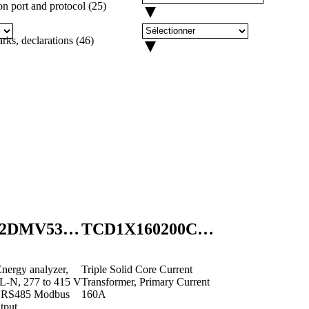
 port and protocol
(
25
)
rks, declarations
(
46
)
EM27072DMV53XOSX
TCD1X160200CMX
nergy analyzer,
Triple Solid Core Current
 L-N, 277 to 415 V
Transformer, Primary Current
, RS485 Modbus
160A
tput