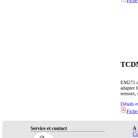
Fiche
EM271 a
adapter 
sensors, 
Détails e
Fiche
Service et contact
À 
Co