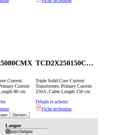
nique
Fiche technique
25080CMX
TCD2X250150CMX
Core Current
Triple Solid Core Current
Primary Current
Transformer, Primary Current
Length 80 cm
250A, Cable Length 150 cm
eter
Détails et acheter
nique
Fiche technique
vant
›
Dernier
»
Langue
pays/langue