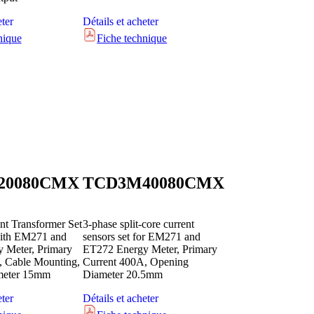
eter
Détails et acheter
nique
Fiche technique
20080CMX
TCD3M40080CMX
nt Transformer Set
3-phase split-core current
ith EM271 and
sensors set for EM271 and
 Meter, Primary
ET272 Energy Meter, Primary
, Cable Mounting,
Current 400A, Opening
meter 15mm
Diameter 20.5mm
eter
Détails et acheter