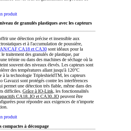
n produit
niveau de granulés plastiques avec les capteurs
frir une détection précise et insensible aux
trostatiques et à l'accumulation de poussière,
 CAN/CAF CA18 et CA30
sont idéaux pour la
t le traitement des granulés de plastique, par
une trémie ou dans des machines de séchage où la
teint souvent des niveaux élevés. Les capteurs sont
lérer des températures allant jusqu'à 120°C
 à la technologie TripleshieldTM, les capteurs
lo Gavazzi sont protégés contre les interférences
ui permet une détection très fiable, même dans des
 difficiles.
Grâce à IO-Link,
les fonctionnalités
capacitifs CA18..IO et CA30..IO
peuvent être
nfigurées pour répondre aux exigences de n'importe
tion.
n produit
s compactes à découpage