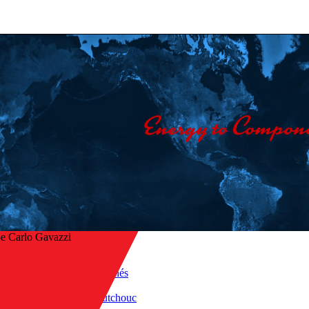
e Carlo Gavazzi
Accueil
/
Applications marchés
ur
/
Plastique et caoutchouc