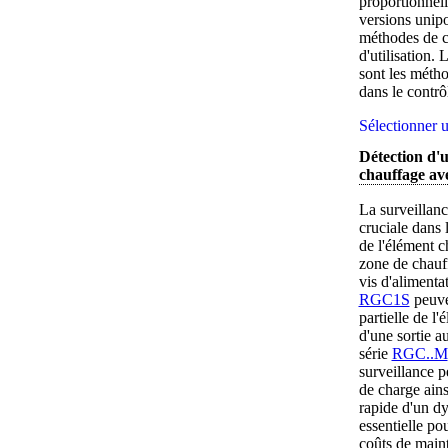
proportionnel
versions unipol
méthodes de c
d'utilisation.
sont les métho
dans le contrô
Sélectionner u
Détection d'u
chauffage a
La surveillanc
cruciale dans 
de l'élément c
zone de chauf
vis d'alimentat
RGC1S
peuven
partielle de l'
d'une sortie au
série
RGC..M
surveillance p
de charge ain
rapide d'un dy
essentielle po
coûts de maint