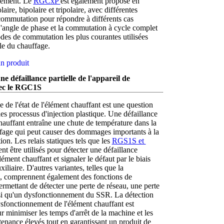
lement. Le
RGCxP 
est également proposé en
aire, bipolaire et tripolaire, avec différentes
ommutation pour répondre à différents cas
 L'angle de phase et la commutation à cycle complet
des de commutation les plus courantes utilisées
le du chauffage.
n produit
ne défaillance partielle de l'appareil de
vec le RGC1S
e de l'état de l'élément chauffant est une question
les processus d'injection plastique. Une défaillance
hauffant entraîne une chute de température dans la
fage qui peut causer des dommages importants à la
ion. Les relais statiques tels que les
RGS1S et 
t être utilisés pour détecter une défaillance
élément chauffant et signaler le défaut par le biais
xiliaire. D'autres variantes, telles que la
, comprennent également des fonctions de
ermettant de détecter une perte de réseau, une perte
si qu'un dysfonctionnement du SSR. La détection
sfonctionnement de l'élément chauffant est
ur minimiser les temps d'arrêt de la machine et les
enance élevés tout en garantissant un produit de