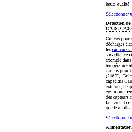
haute qualité.
Sélectionner u
Détection de 
CA18, CA30
Conçus pour of
décharges élec
les
capteurs
surveillance e
exemple dans 
température at
conçus pour to
(248°F). Grâce
capacitifs Car
externes, ce q
environnements
des
capteurs 
facilement co
quelle applica
Sélectionner u
Alimentation