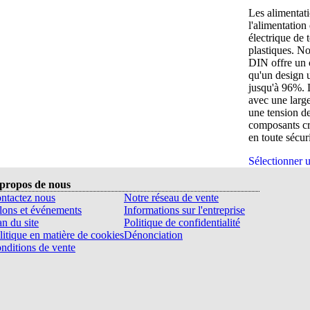
Les alimentati
l'alimentation
électrique de 
plastiques. N
DIN offre un c
qu'un design u
jusqu'à 96%. 
avec une larg
une tension de
composants cri
en toute sécuri
Sélectionner u
propos de nous
ntactez nous
Notre réseau de vente
lons et événements
Informations sur l'entreprise
an du site
Politique de confidentialité
litique en matière de cookies
Dénonciation
nditions de vente