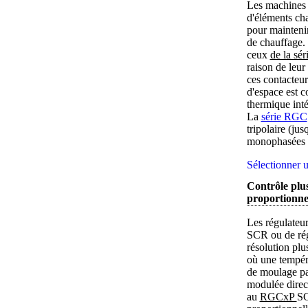
Les machines d
d'éléments ch
pour maintenir
de chauffage. 
ceux
de la sé
raison de leur
ces contacteur
d'espace est c
thermique inté
La
série RGC
tripolaire (ju
monophasées e
Sélectionner u
Contrôle plus
proportionn
Les régulateu
SCR ou de rég
résolution plu
où une tempér
de moulage par
modulée direc
au
RGCxP 
SC