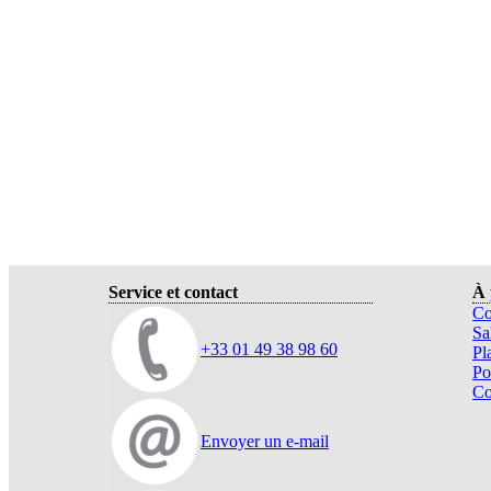
Service et contact
À 
Co
Sa
+33 01 49 38 98 60
Pl
Po
Co
Envoyer un e-mail