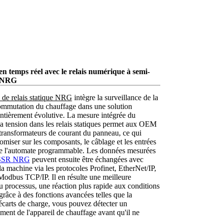
en temps réel avec le relais numérique à semi-
s NRG
 de relais statique NRG
intègre la surveillance de la
commutation du chauffage dans une solution
entièrement évolutive. La mesure intégrée du
la tension dans les relais statiques permet aux OEM
 transformateurs de courant du panneau, ce qui
miser sur les composants, le câblage et les entrées
e l'automate programmable. Les données mesurées
s SSR NRG
peuvent ensuite être échangées avec
la machine via les protocoles Profinet, EtherNet/IP,
odbus TCP/IP. Il en résulte une meilleure
u processus, une réaction plus rapide aux conditions
grâce à des fonctions avancées telles que la
écarts de charge, vous pouvez détecter un
ent de l'appareil de chauffage avant qu'il ne