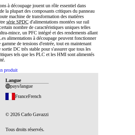
ons à découpage jouent un rôle essentiel dans
 de la plupart des composants critiques du panneau
toute machine de transformation des matières
otre
série SPDC
d'alimentations montées sur rail
ertain nombre de caractéristiques uniques telles
ltra-mince, un PFC intégré et des rendements allant
Les alimentations à découpage peuvent fonctionner
e gamme de tensions d'entrée, tout en maintenant
 sortie DC très stable pour s'assurer que tous les
tiques tels que les PLC et les HMI sont alimentés
té.
n produit
Langue
pays/langue
France
French
©
2026
Carlo Gavazzi
Tous droits réservés.