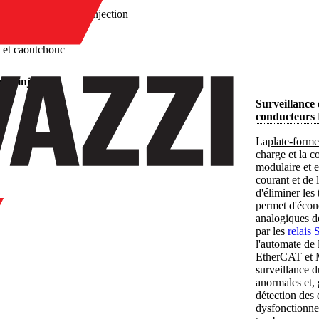
/
Machines d'injection
e et caoutchouc
 d'injection
Surveillance 
conducteur
La
plate-forme
charge et la 
modulaire et 
courant et de 
d'éliminer les
permet d'écono
analogiques d
par les
relai
l'automate de 
EtherCAT et M
surveillance d
anormales et, 
détection des 
dysfonctionnem