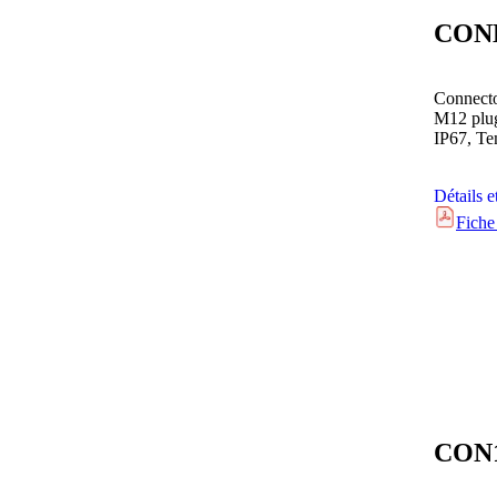
CON
Connecto
M12 plug
IP67, Te
Détails e
Fiche
CON