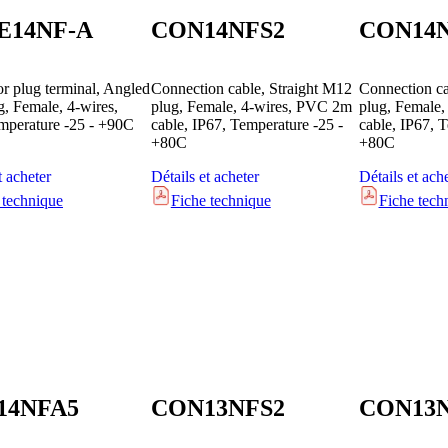
E14NF-A
CON14NFS2
CON14
r plug terminal, Angled
Connection cable, Straight M12
Connection c
, Female, 4-wires,
plug, Female, 4-wires, PVC 2m
plug, Female
mperature -25 - +90C
cable, IP67, Temperature -25 -
cable, IP67, 
+80C
+80C
t acheter
Détails et acheter
Détails et ach
 technique
Fiche technique
Fiche tech
14NFA5
CON13NFS2
CON13