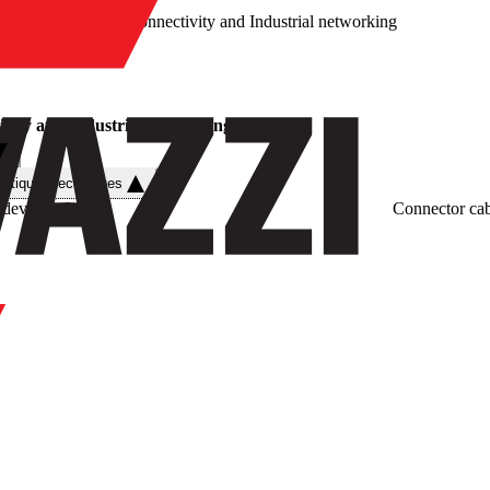
/
Connectivity and Industrial networking
vity and Industrial networking
istiques techniques
 devices
(
5
)
Connector cab