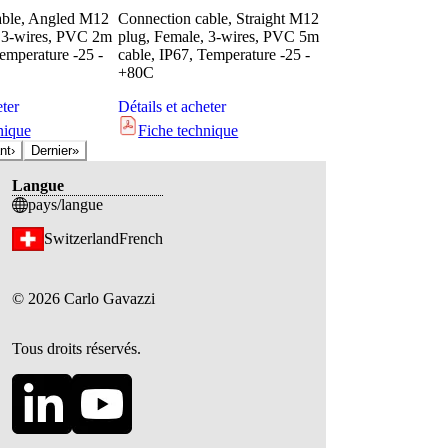
able, Angled M12
Connection cable, Straight M12
, 3-wires, PVC 2m
plug, Female, 3-wires, PVC 5m
Temperature -25 -
cable, IP67, Temperature -25 -
+80C
eter
Détails et acheter
nique
Fiche technique
nt
›
Dernier
»
Langue
pays/langue
Switzerland
French
©
2026
Carlo Gavazzi
Tous droits réservés.