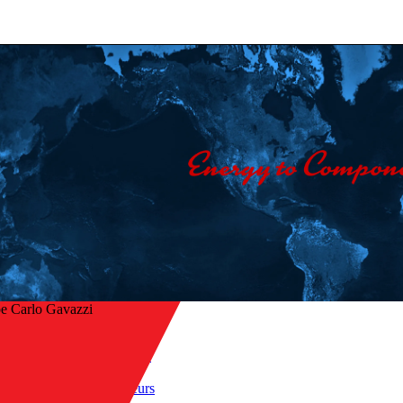
e Carlo Gavazzi
Accueil
/
Produits
r à l’aperçu
/
Capteurs