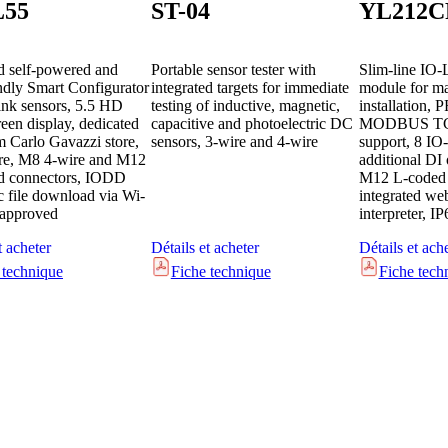
L55
ST-04
YL212C
 self-powered and
Portable sensor tester with
Slim-line IO-
endly Smart Configurator
integrated targets for immediate
module for m
ink sensors, 5.5 HD
testing of inductive, magnetic,
installation,
een display, dedicated
capacitive and photoelectric DC
MODBUS TC
m Carlo Gavazzi store,
sensors, 3-wire and 4-wire
support, 8 IO-
re, M8 4-wire and M12
additional DI 
ed connectors, IODD
M12 L-coded 
c file download via Wi-
integrated w
 approved
interpreter, IP
t acheter
Détails et acheter
Détails et ach
 technique
Fiche technique
Fiche tech