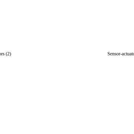
ors
(
2
)
Sensor-actuat