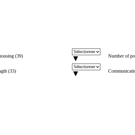
housing
(
39
)
Number of po
ngth
(
33
)
Communicati