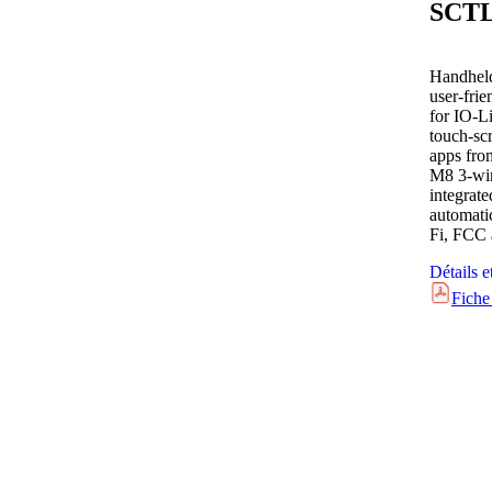
SCT
Handheld
user-fri
for IO-L
touch-scr
apps fro
M8 3-wi
integrat
automati
Fi, FCC
Détails e
Fiche