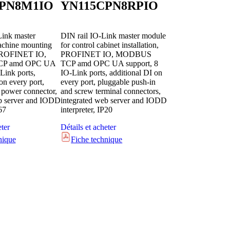
PN8M1IO
YN115CPN8RPIO
Link master
DIN rail IO-Link master module
achine mounting
for control cabinet installation,
 PROFINET IO,
PROFINET IO, MODBUS
P amd OPC UA
TCP amd OPC UA support, 8
Link ports,
IO-Link ports, additional DI on
on every port,
every port, pluggable push-in
power connector,
and screw terminal connectors,
eb server and IODD
integrated web server and IODD
67
interpreter, IP20
eter
Détails et acheter
nique
Fiche technique