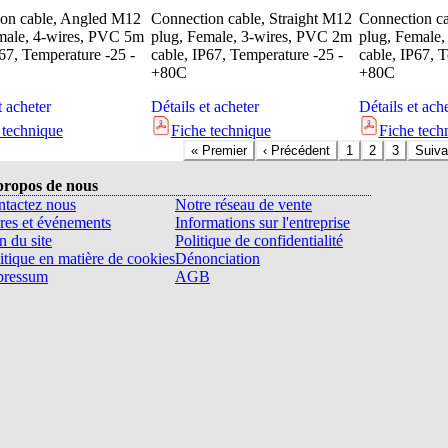
on cable, Angled M12
Connection cable, Straight M12
Connection c
male, 4-wires, PVC 5m
plug, Female, 3-wires, PVC 2m
plug, Female
P67, Temperature -25 -
cable, IP67, Temperature -25 -
cable, IP67, 
+80C
+80C
t acheter
Détails et acheter
Détails et ach
 technique
Fiche technique
Fiche tech
«
Premier
‹
Précédent
1
2
3
Suiva
propos de nous
tactez nous
Notre réseau de vente
res et événements
Informations sur l'entreprise
n du site
Politique de confidentialité
itique en matière de cookies
Dénonciation
pressum
AGB