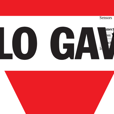
Sensors
Connecti
Filtres
Caractér
Interface