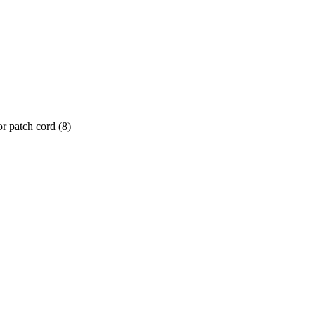
or patch cord
(
8
)