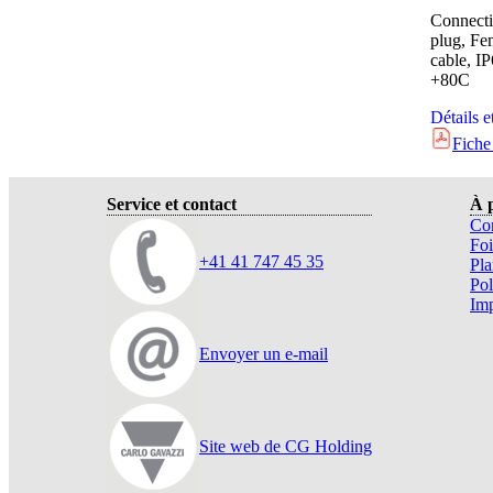
Connecti
plug, Fe
cable, I
+80C
Détails e
Fiche
Service et contact
À 
Con
Foi
+41 41 747 45 35
Pla
Pol
Im
Envoyer un e-mail
Site web de CG Holding