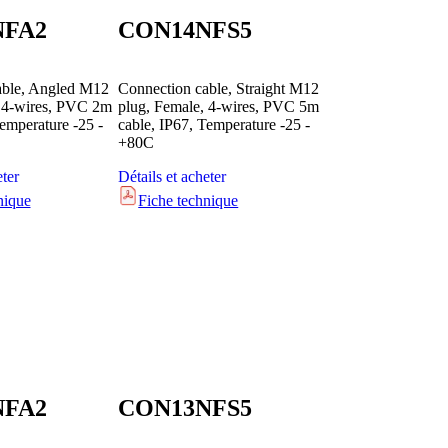
NFA2
CON14NFS5
able, Angled M12
Connection cable, Straight M12
, 4-wires, PVC 2m
plug, Female, 4-wires, PVC 5m
Temperature -25 -
cable, IP67, Temperature -25 -
+80C
eter
Détails et acheter
nique
Fiche technique
NFA2
CON13NFS5