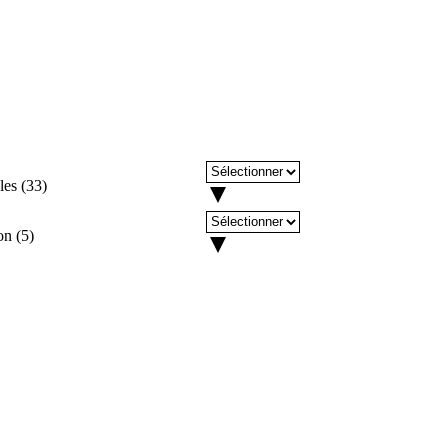
les
(
33
)
on
(
5
)