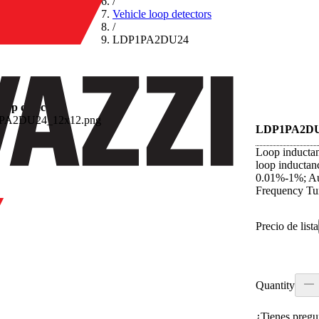
/
Vehicle loop detectors
/
LDP1PA2DU24
loop detectors
LDP1PA2D
Loop inductan
loop inductan
0.01%-1%; Aut
Frequency Tun
Precio de lista
Quantity
¿Tienes pregu