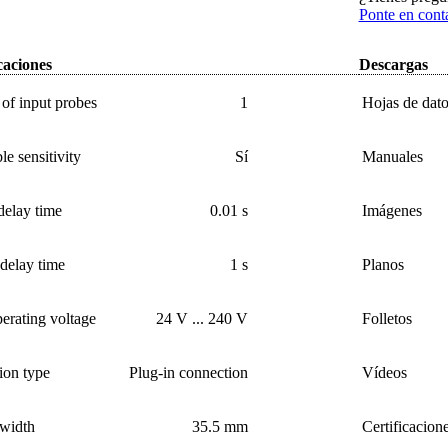
Ponte en cont
caciones
Descargas
of input probes
1
Hojas de dato
le sensitivity
Sí
Manuales
delay time
0.01 s
Imágenes
delay time
1 s
Planos
erating voltage
24 V ... 240 V
Folletos
ion type
Plug-in connection
Vídeos
 width
35.5 mm
Certificacion