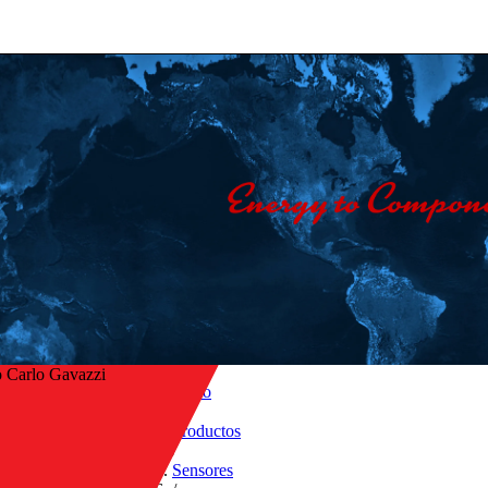
 Carlo Gavazzi
Inicio
/
Productos
/
r a la vista general
Sensores