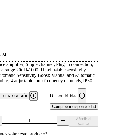
U24
ce amplifier; Single channel; Plug-in connection;
ce range 20uH-1000uH; adjustable sensitivity
omatic Sensitivity Boost; Manual and Automatic
ing; 4 adjustable loop frequency channels; IP30
Iniciar sesión
Disponibilidad
Comprobar disponibilidad
Añadir al
carrito
ntas sobre este producto?