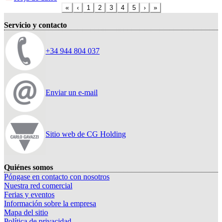
«
‹
1
2
3
4
5
›
»
Servicio y contacto
+34 944 804 037
Enviar un e-mail
Sitio web de CG Holding
Quiénes somos
Póngase en contacto con nosotros
Nuestra red comercial
Ferias y eventos
Información sobre la empresa
Mapa del sitio
Política de privacidad