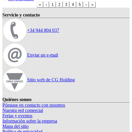
«
‹
1
2
3
4
5
›
»
Servicio y contacto
+34 944 804 037
Enviar un e-mail
Sitio web de CG Holding
Quiénes somos
Póngase en contacto con nosotros
Nuestra red comercial
Ferias y eventos
Información sobre la empresa
Mapa del sitio
Política de privacidad