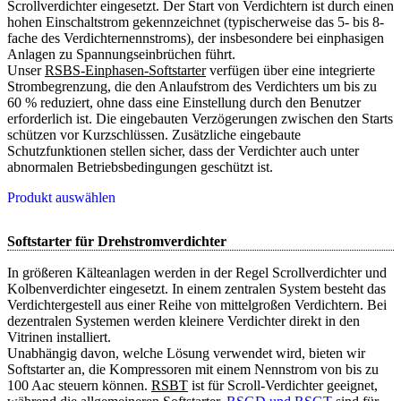
Scrollverdichter eingesetzt. Der Start von Verdichtern ist durch einen
hohen Einschaltstrom gekennzeichnet (typischerweise das 5- bis 8-
fache des Verdichternennstroms), der insbesondere bei einphasigen
Anlagen zu Spannungseinbrüchen führt.
Unser
RSBS-Einphasen-Softstarter
verfügen über eine integrierte
Strombegrenzung, die den Anlaufstrom des Verdichters um bis zu
60 % reduziert, ohne dass eine Einstellung durch den Benutzer
erforderlich ist. Die eingebauten Verzögerungen zwischen den Starts
schützen vor Kurzschlüssen. Zusätzliche eingebaute
Schutzfunktionen stellen sicher, dass der Verdichter auch unter
abnormalen Betriebsbedingungen geschützt ist.
Produkt auswählen
Softstarter für Drehstromverdichter
In größeren Kälteanlagen werden in der Regel Scrollverdichter und
Kolbenverdichter eingesetzt. In einem zentralen System besteht das
Verdichtergestell aus einer Reihe von mittelgroßen Verdichtern. Bei
dezentralen Systemen werden kleinere Verdichter direkt in den
Vitrinen installiert.
Unabhängig davon, welche Lösung verwendet wird, bieten wir
Softstarter an, die Kompressoren mit einem Nennstrom von bis zu
100 Aac steuern können.
RSBT
ist für Scroll-Verdichter geeignet,