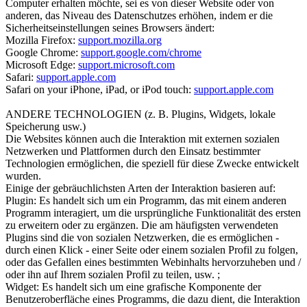
Computer erhalten möchte, sei es von dieser Website oder von
anderen, das Niveau des Datenschutzes erhöhen, indem er die
Sicherheitseinstellungen seines Browsers ändert:
Mozilla Firefox:
support.mozilla.org
Google Chrome:
support.google.com/chrome
Microsoft Edge:
support.microsoft.com
Safari:
support.apple.com
Safari on your iPhone, iPad, or iPod touch:
support.apple.com
ANDERE TECHNOLOGIEN (z. B. Plugins, Widgets, lokale
Speicherung usw.)
Die Websites können auch die Interaktion mit externen sozialen
Netzwerken und Plattformen durch den Einsatz bestimmter
Technologien ermöglichen, die speziell für diese Zwecke entwickelt
wurden.
Einige der gebräuchlichsten Arten der Interaktion basieren auf:
Plugin:
Es handelt sich um ein Programm, das mit einem anderen
Programm interagiert, um die ursprüngliche Funktionalität des ersten
zu erweitern oder zu ergänzen. Die am häufigsten verwendeten
Plugins sind die von sozialen Netzwerken, die es ermöglichen -
durch einen Klick - einer Seite oder einem sozialen Profil zu folgen,
oder das Gefallen eines bestimmten Webinhalts hervorzuheben und /
oder ihn auf Ihrem sozialen Profil zu teilen, usw. ;
Widget:
Es handelt sich um eine grafische Komponente der
Benutzeroberfläche eines Programms, die dazu dient, die Interaktion