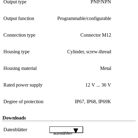
Output type
PNP/NPN
Output function
Programmable/configurable
Connection type
Connector M12
Housing type
Cylinder, screw-thread
Housing material
Metal
Rated power supply
12 V ... 36 V
Degree of protection
IP67, IP68, IP69K
Downloads
Datenblätter
auswählen