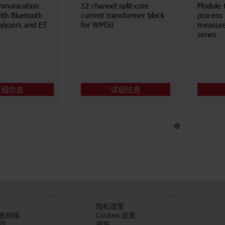
mmunication
12 channel split-core
Module 
ith Bluetooth
current transformer block
process 
alyzers and ET
for WM50
measur
series
详细信息
详细信息
们
隐私政策
售网络
Cookies 政策
动
举报