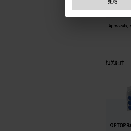
protocol
拒绝
Power supp
Approvals, 
相关配件
OPTOPR