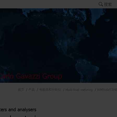
搜索
arlo Gavazzi Group
首页
产品
电能表和分析仪
Multi-load metering
WM50AV53H
ers and analysers