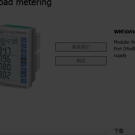
load metering
WM50AV
Modular th
联系我们
Port (Modb
supply
购买
下载