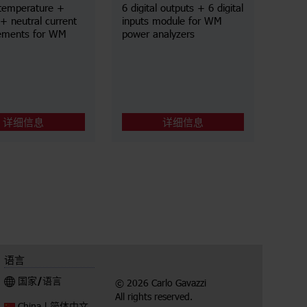
temperature +
6 digital outputs + 6 digital
+ neutral current
inputs module for WM
ements for WM
power analyzers
详细信息
详细信息
语言
国家/语言
© 2026 Carlo Gavazzi
All rights reserved.
简体中文
China |