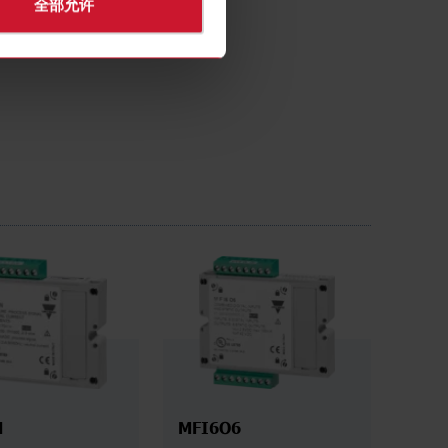
全部允许
N
MFI6O6