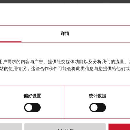
1-phase (2-wire), 120 V L-N;
数据表
1-phase (2-wire), 220 V L-N;
1-phase (2-wire), 230 V L-N;
手册
1-phase (2-wire), 240 V L-N;
图片
2-phase (3-wire), 120/240 V;
2-phase (3-wire), 220/440 V;
配置软件
2-phase (3-wire), 240/480 V;
详情
3-phase (4-wire), 120/208 V;
视频
3-phase (4-wire), 127/220 V;
uts
3-phase (4-wire), 220/380 V;
3-phase (4-wire), 230/400 V;
3-phase ( 4-wire), 240/415 V;
3-phase (4-wire), 277/480 V;
3-phase (3-wire), 240 V L-L;
作贴合用户需求的内容与广告、提供社交媒体功能以及分析我们的流量
3-phase (3-wire), 380 V L-L;
站的使用情况，这些合作伙伴可能会将此类信息与您提供给他们或
3-phase (3-wire), 400 V L-L;
3-phase (3-wire), 415 V L-L;
3-phase (3-wire), 480 V L-L
50Hz;
60Hz
uts
5 A current transformers
偏好设置
统计数据
ering
Consumption and generation
Alarm;
t
Pulse;
Remote control
ion port and
RS485 (Modbus RTU);