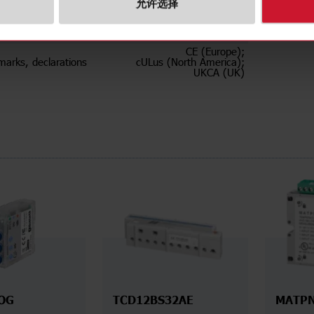
Ethernet (Modbus TCP/IP)
允许选择
Auxiliary power supply 120 V ac;
ly
Auxiliary power supply 220-240
Vac
CE (Europe);
marks, declarations
cULus (North America);
UKCA (UK)
OG
TCD12BS32AE
MATP