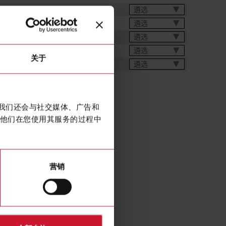
遴选
遴选
遴选
遴选
关于
遴选
。我们还会与社交媒体、广告和
他们在您使用其服务的过程中
营销