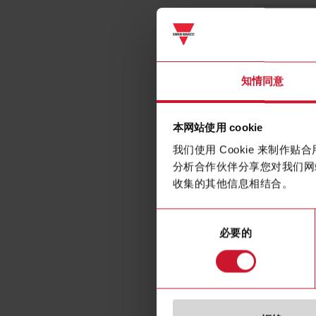
知情同意
Voltage inp
本网站使用 cookie
我们使用 Cookie 来制
分析合作伙伴分享您对我们网
收集的其他信息相结合。
Frequency
同
Current inp
必要的
意
选
Energy met
择
Static outpu
Communicat