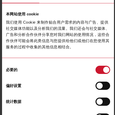
本网站使用 cookie
我们使用 Cookie 来制作贴合用户需求的内容与广告、提供
社交媒体功能以及分析我们的流量。我们还会与社交媒体、
广告和分析合作伙伴分享您对我们网站的使用情况，这些合
作伙伴可能会将此类信息与您提供给他们或他们在您使用其
DBB01CM24
服务的过程中收集的其他信息相结合。
Timer True delay on release, DIN rail mount, 22,5x80x99,5mm
Euronorm housing, selectable time ranges 0,1s - 10m, Supply
voltage 24-240Vac/Vdc, Screw terminals connection, 8A SPDT
同
relay output
必要的
意
选
联系我们
购买
择
偏好设置
规格
Mounting
Industrial DIN-rail
统计数据
Trigger input
Automatic
Output
1 relay