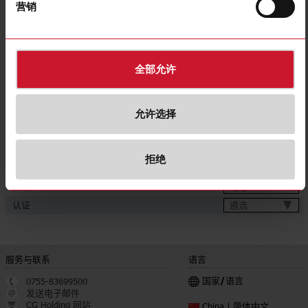
营销
Delay time range
Up to 600s
for Europe;
Approvals, marks, declaration
for Australia
E-Number (NO)
4367224
全部允许
E-Number (SE)
4036421
下载
允许选择
遴选
数据表
遴选
手册
拒绝
遴选
图片
遴选
图纸
遴选
认证
服务与联系
语言
国家/语言
0755-83699500
发送电子邮件
CG Holding 网站
简体中文
China |