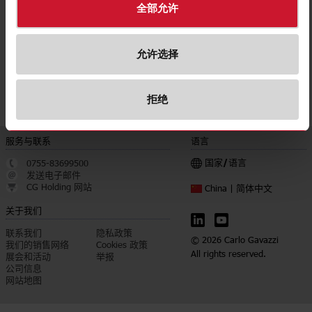
下载
全部允许
遴选
数据表
遴选
手册
允许选择
遴选
图片
遴选
认证
拒绝
服务与联系
语言
国家/语言
0755-83699500
发送电子邮件
CG Holding 网站
简体中文
China |
关于我们
联系我们
隐私政策
© 2026 Carlo Gavazzi
我们的销售网络
Cookies 政策
All rights reserved.
展会和活动
举报
公司信息
网站地图