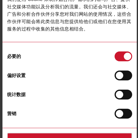
社交媒体功能以及分析我们的流量。我们还会与社交媒体、
广告和分析合作伙伴分享您对我们网站的使用情况，这些合
作伙伴可能会将此类信息与您提供给他们或他们在您使用其
服务的过程中收集的其他信息相结合。
CTD8H16005AXXX
Solid core Current transformer 1600A/5A
同
必要的
意
联系我们
购买
选
择
规格
偏好设置
Rated primary current
1600 A
Output
5 A
统计数据
Hole diameter
31 mm (1.22 in)
Max busbar width
81 mm (3.18 in)
营销
Accuracy class
0.5
E-Number (NO)
8200524