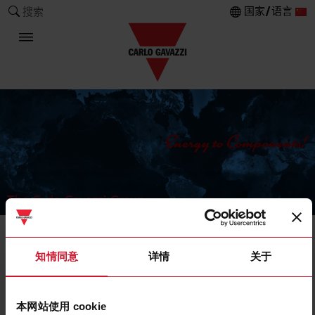
国家/语言
搜索
The Carlo Gavazzi Group
Current Transformers
知情同意
详情
关于
Solid core
本网站使用 cookie