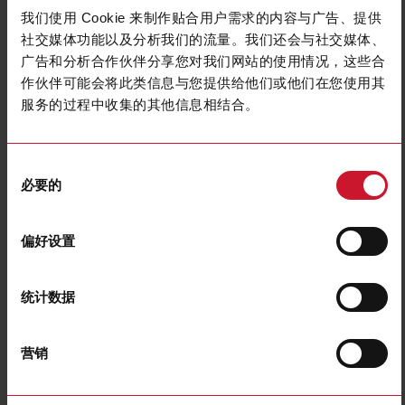
我们使用 Cookie 来制作贴合用户需求的内容与广告、提供
社交媒体功能以及分析我们的流量。我们还会与社交媒体、
广告和分析合作伙伴分享您对我们网站的使用情况，这些合
作伙伴可能会将此类信息与您提供给他们或他们在您使用其
服务的过程中收集的其他信息相结合。
CTD12H25005AXXX
同
Solid core Current transformer 2500A/5A
必要的
意
选
联系我们
购买
择
偏好设置
规格
Rated primary current
2500 A
统计数据
Output
5 A
Hole diameter
54 mm (2.13 in)
营销
Max busbar width
127 mm (5.0 in)
Accuracy class
0.5