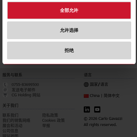
E-Number (NO)
8200563
全部允许
下载
遴选
数据表
允许选择
遴选
手册
遴选
图片
拒绝
遴选
认证
服务与联系
语言
国家/语言
0755-83699500
发送电子邮件
CG Holding 网站
简体中文
China |
关于我们
联系我们
隐私政策
© 2026 Carlo Gavazzi
我们的销售网络
Cookies 政策
All rights reserved.
展会和活动
举报
公司信息
网站地图