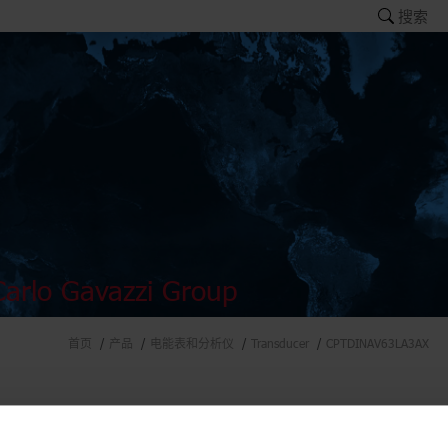
搜索
arlo Gavazzi Group
首页
产品
电能表和分析仪
Transducer
CPTDINAV63LA3AX
ers and analysers