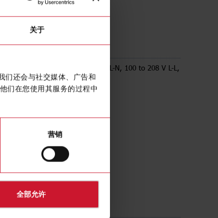
关于
AV63LA3AX
e Energy transducer, 57 to 120 V L-N, 100 to 208 V L-L,
。我们还会与社交媒体、广告和
 analogue output 20 mA dc
他们在您使用其服务的过程中
营销
全部允许