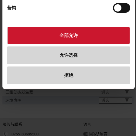
Core insulation material
Polyvinyl chloride (PVC)
营销
Operation temperature
-25 °C ... 80 °C
Degree of protection (IP), mounted
IP67
E-Number (NO)
4316075
全部允许
下载
遴选
数据表
允许选择
遴选
图片
遴选
图纸
拒绝
遴选
视频
遴选
认证
遴选
三维动态发生器
遴选
环境声明
服务与联系
语言
国家/语言
0755-83699500