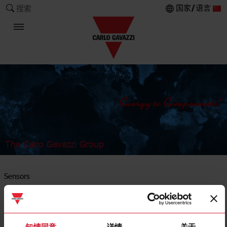
国家/语言
搜索
The Carlo Gavazzi Group
Sensors
Connectivity and Industrial networking
知情同意
详情
关于