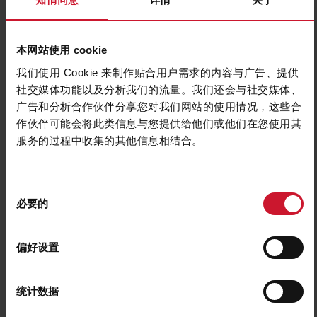
本网站使用 cookie
我们使用 Cookie 来制作贴合用户需求的内容与广告、提供
社交媒体功能以及分析我们的流量。我们还会与社交媒体、
广告和分析合作伙伴分享您对我们网站的使用情况，这些合
CON53NFA2
作伙伴可能会将此类信息与您提供给他们或他们在您使用其
服务的过程中收集的其他信息相结合。
Connection cable, Angled M8 plug, Female, 3-wires, PVC 2m
cable, IP67, Temperature -25 - +80C
同
联系我们
购买
必要的
意
选
规格
择
偏好设置
Screw-in thread
M8
Type of housing
Angled
Number of poles
3
统计数据
Cable length
2000 mm