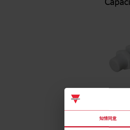
Capaci
知情同意
规格