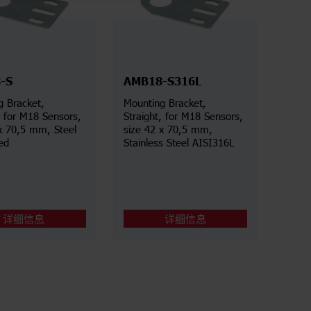
-S
AMB18-S316L
g Bracket,
Mounting Bracket,
rs,
Straight, for M18 Sensors,
x 70,5 mm, Steel
size 42 x 70,5 mm,
ed
Stainless Steel AISI316L
详细信息
详细信息