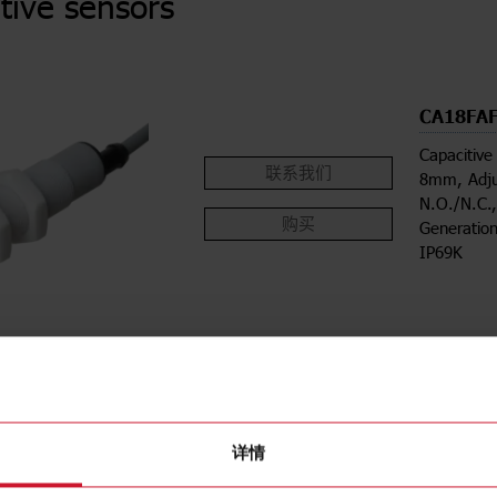
tive sensors
CA18FA
Capacitive
联系我们
8mm, Adju
N.O./N.C.
购买
Generatio
IP69K
详情
下载