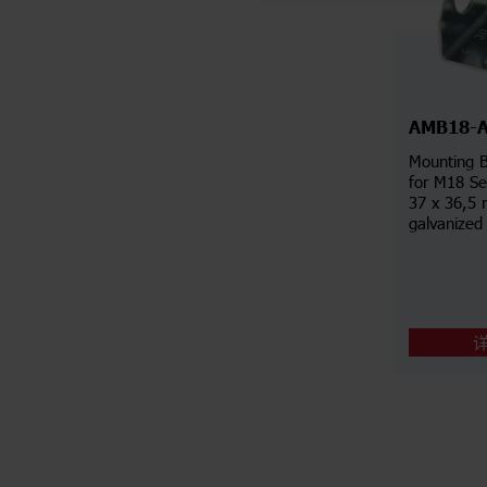
AMB18-
Mounting B
for M18 Se
37 x 36,5 
galvanized