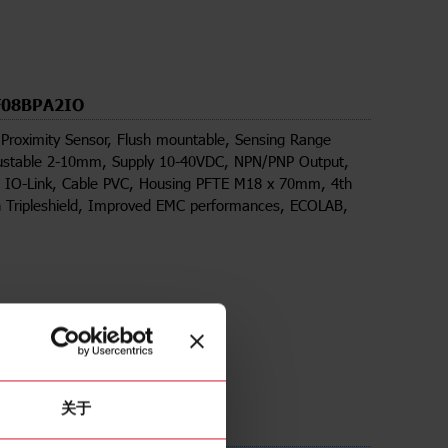
F08BPA2IO
 Proximity Sensor, Flush mountable, Sensing Range
stable 2-10mm, Supply 10-40VDC, NPN/PNP Output,
, IO-Link, Cable PVC, Housing PFTE M18 x 70mm, 4th
n Tripleshield, Improved EMC performances, ECOLAB,
关于