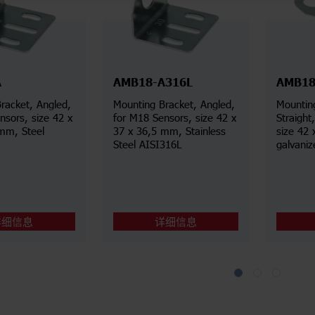
A
AMB18-A316L
AMB18
racket, Angled,
Mounting Bracket, Angled,
Mountin
nsors, size 42 x
for M18 Sensors, size 42 x
Straight, for M18 Senso
mm, Steel
37 x 36,5 mm, Stainless
size 42 
Steel AISI316L
galvaniz
详细信息
详细信息