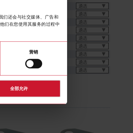
遴选
遴选
。我们还会与社交媒体、广告和
遴选
他们在您使用其服务的过程中
遴选
遴选
遴选
营销
遴选
遴选
发生器
遴选
全部允许