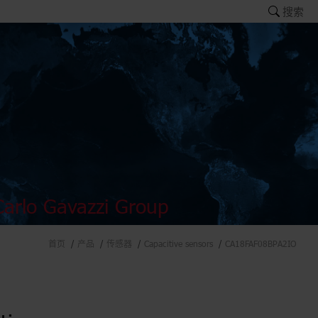
搜索
arlo Gavazzi Group
首页
产品
传感器
Capacitive sensors
CA18FAF08BPA2IO