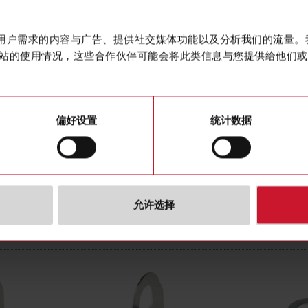
mounting condition
数据表
Concise
手册
tching output
PNP/NPN
作贴合用户需求的内容与广告、提供社交媒体功能以及分析我们的流量
图片
站的使用情况，这些合作伙伴可能会将此类信息与您提供给他们或
tch function
Programmable/configurable
教程
ctric connection
Cable
图纸
n type housing
Cylinder, screw-thread
配置软件
using
Plastic
偏好设置
统计数据
宣传册
age
12 V ... 36 V
认证
rotection (IP)
IP67, IP68, IP69K
三维动态
允许选择