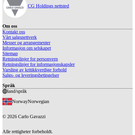
CG Holdings nettsted
Om oss
Kontakt oss
Vårt salgsnettverk
Messer og arrangementer
Informasjon om selskapet
Sitemap
Retningslinjer for personvern
Retningslinjer for informasjonskapsler
Varsling av kritikkverdige forhold
Salgs- og leveringsbetingelser
Språk
land/språk
Norway
Norwegian
©
2026
Carlo Gavazzi
Alle rettigheter forbeholdt.