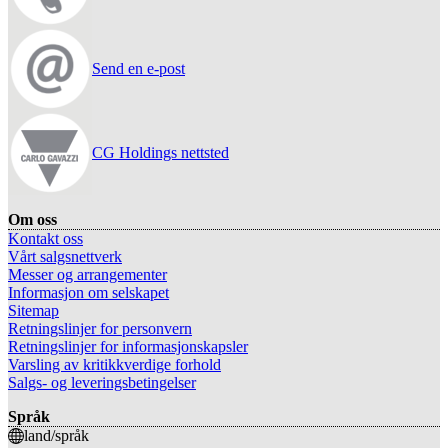
Send en e-post
CG Holdings nettsted
Om oss
Kontakt oss
Vårt salgsnettverk
Messer og arrangementer
Informasjon om selskapet
Sitemap
Retningslinjer for personvern
Retningslinjer for informasjonskapsler
Varsling av kritikkverdige forhold
Salgs- og leveringsbetingelser
Språk
land/språk