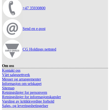
+47 35930800
Send en e-post
CG Holdings nettsted
Om oss
Kontakt oss
Vårt salgsnettverk
Messer og arrangementer
Informasjon om selskapet
Sitemap
Retningslinjer for personvern
Retningslinjer for informasjonskapsler
Varsling av kritikkverdige forhold
Salgs- og leveringsbetingelser